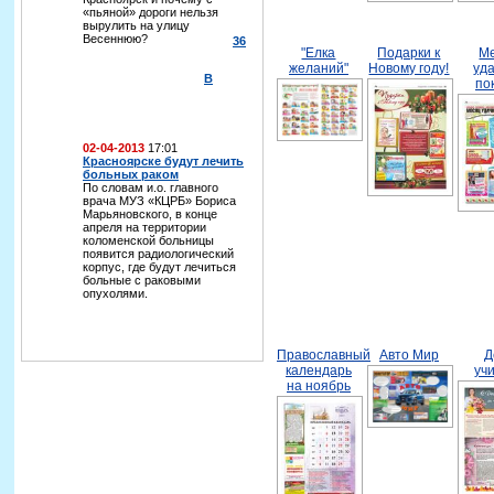
«пьяной» дороги нельзя
вырулить на улицу
Весеннюю?
36
"Елка
Подарки к
М
желаний"
Новому году!
уд
В
по
02-04-2013
17:01
Красноярске будут лечить
больных раком
По словам и.о. главного
врача МУЗ «КЦРБ» Бориса
Марьяновского, в конце
апреля на территории
коломенской больницы
появится радиологический
корпус, где будут лечиться
больные с раковыми
опухолями.
Православный
Авто Мир
Д
календарь
уч
на ноябрь