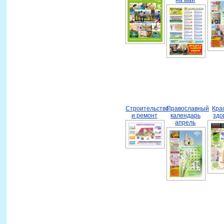
Строительство
Православный
Кра
и ремонт
календарь
здо
апрель