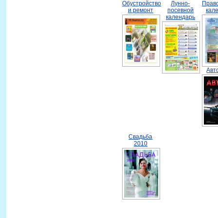
Обустройство
Лунно-
Прав
и ремонт
посевной
кал
календарь
Авт
Свадьба
2010