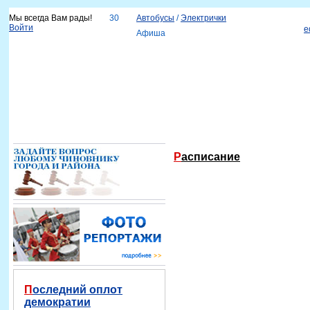
Мы всегда Вам рады!
30
Автобусы
/
Электрички
Войти
e
Афиша
Новости
Наш город
Каталог организаций
Услуги
Объявления
Красноярск-info
Справка
Расписание
Последний оплот
демократии