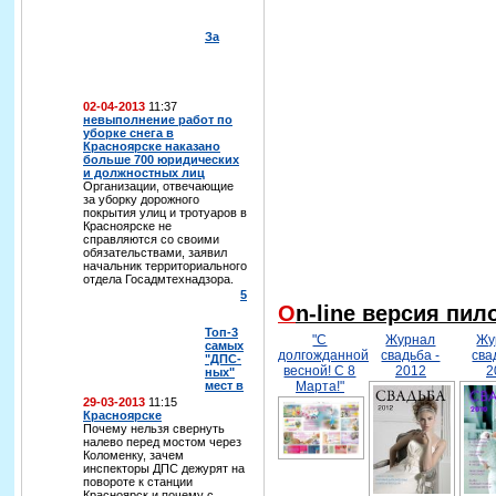
За
02-04-2013
11:37
невыполнение работ по
уборке снега в
Красноярске наказано
больше 700 юридических
и должностных лиц
Организации, отвечающие
за уборку дорожного
покрытия улиц и тротуаров в
Красноярске не
справляются со своими
обязательствами, заявил
начальник территориального
отдела Госадмтехнадзора.
5
On-line версия пи
Топ-3
"С
Журнал
Жу
самых
долгожданной
свадьба -
сва
"ДПС-
весной! С 8
2012
2
ных"
мест в
Марта!"
29-03-2013
11:15
Красноярске
Почему нельзя свернуть
налево перед мостом через
Коломенку, зачем
инспекторы ДПС дежурят на
повороте к станции
Красноярск и почему с