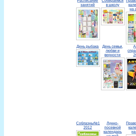
Расписание
Собираемся
Прав
занятий
в школу
кал
на 
День рыбака
День семьи,
А
любви и
спра
верности
2
Соблазны№1
Лунно-
Прав
2012
посевной
кал
календарь
на
на май