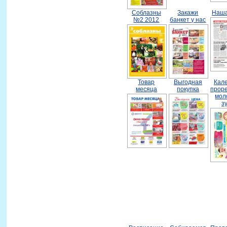
Соблазны
Закажи
Наша
№2 2012
банкет у нас
Товар
Выгодная
Кал
месяца
покупка
прор
мол
з