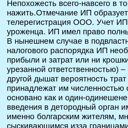
Непохожесть всего-навсего в т
нажить.Отмечание ИП образует
телерегистрация ООО. Учет ИП 
уроженца. ИП имел право полн
В нынешнем случае в подвласт
налогового распорядка ИП необ
прибыли и затрат или ни крошк
урезанной ответственностью) – 
другой дышат вероятность трат
принадлежат им численностью 
основано как и один-одинешене
введения в детородный орган и
именно болгарским жителям, мно
сыскивающимся изза границами 