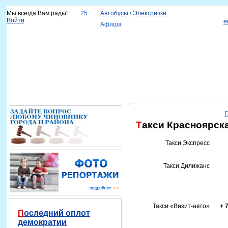
Мы всегда Вам рады!
25
Автобусы
/
Электрички
Войти
e
Афиша
Новости
Наш город
Каталог организаций
Услуги
Объявления
Красноярск-info
Справка
Такси Красноярск
Такси Экспресс
Такси Дилижанс
Такси «Визит-авто»
+ 
Последний оплот
демократии