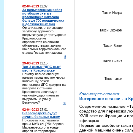
02-04-2013
11:37
За невыполнение работ
Такси Искра
по уборке снега в
Красноярске наказано
больше 700 юридических
и должностных лиц
Организации, отвечающие
Такси Эконом
за уборку дорожного
покрытия улиц и тротуаров в
Красноярске не
справляются со своими
обязательствами, заявил
Такси Вояж
начальник территориального
отдела Госадмтехнадзора.
5
Такси Визит
29-03-2013
11:15
Топ-3 самых "ДПС-ных"
мест в Красноярске
Почему нельзя свернуть
налево перед мостом через
Твое такси
Коломенку, зачем
инспекторы ДПС дежурят на
повороте к станции
Красноярск и почему с
Красноярск-справка:
«пьяной» дороги нельзя
Интересное о такси - в К
вырулить на улицу
Весеннюю?
36
Современное название
«Т
02-04-2013
17:01
средство для перевозки лю
В Красноярске будут
XVIII веке во Франции и п
лечить больных раком
«фиакры».
По словам и.о. главного
врача МУЗ «КЦРБ» Бориса
Первые автомобили-такси 
Марьяновского, в конце
данной машины очень сил
апреля на территории