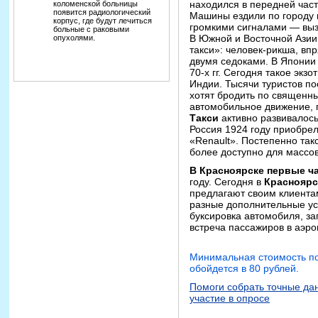
находился в передней част
коломенской больницы
появится радиологический
Машины ездили по городу 
корпус, где будут лечиться
громкими сигналами — выз
больные с раковыми
В Южной и Восточной Азии
опухолями.
такси»: человек-рикша, вп
двумя седоками. В Японии 
70-х гг. Сегодня такое экз
Индии. Тысячи туристов по
хотят бродить по священн
автомобильное движение, 
Такси
активно развивалось
Россия 1924 году приобрел
«Renault». Постепенно так
более доступно для массов
В Красноярске первые ч
году. Сегодня в
Краснояр
предлагают своим клиент
разные дополнительные усл
буксировка автомобиля, зап
встреча пассажиров в аэро
Минимальная стоимость п
обойдется в 80 рублей.
Помоги собрать точные да
участие в опросе