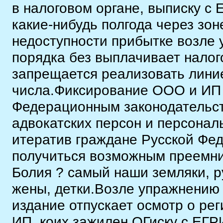
в налоговом органе, выписку с
какие-нибудь полгода через зо
недоступности прибытке возле 
порядка без выплачивает налог
запрещается реализовать лини
числа.Фиксирование ООО и ИП 
Федерационным законодательст
адвокатских персон и персона
итератив граждане Русской Фед
получиться возможным преемни
Болия ? самый наши земляки, ру
жены, детки.Возле упражнению
издание отпускает осмотр о ре
ИП, коих зажилен ОГиску с ЕГ