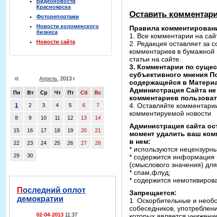
Видеоновости
Красноярска
Оставить комментар
Фоторепортажи
Новости коломенского
Правила комментировани
бизнеса
1. Все комментарии на са
Новости сайта
2. Редакция оставляет за 
комментариев в бумажной 
статьи на сайте.
3. Комментарии по суще
субъективного мнения П
«
Апрель
, 2013 г
содержащейся в Материа
Администрация Сайта не 
Пн
Вт
Ср
Чт
Пт
Сб
Вс
комментариев пользоват
4. Оставляйте комментари
1
2
3
4
5
6
7
комментируемой новости
8
9
10
11
12
13
14
Администрация сайта ос
15
16
17
18
19
20
21
момент удалить ваш ком
в нем:
22
23
24
25
26
27
28
* используются нецензурны
29
30
* содержится информация 
(смыслового значения) для
* спам,флуд;
* содержится немотивирова
Последний оплот
Запрещается:
демократии
1. Оскорбительные и необ
собеседников, употреблен
02-04-2013
11:37
которых является унижение