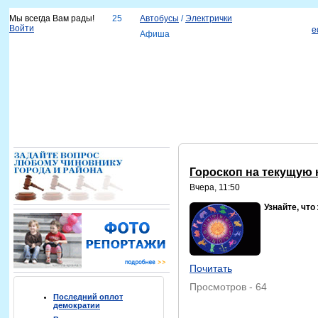
Мы всегда Вам рады!
25
Автобусы
/
Электрички
Войти
e
Афиша
Новости
Наш город
Каталог организаций
Услуги
Объявления
Красноярск-info
Справка
Гороскоп на текущую н
Вчера, 11:50
Узнайте, что
Почитать
Просмотров - 64
Последний оплот
демократии