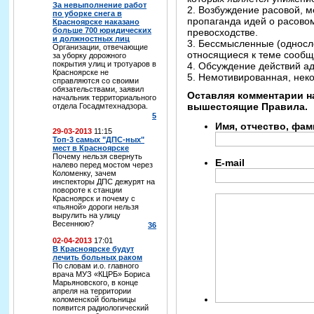
За невыполнение работ
2. Возбуждение расовой, 
по уборке снега в
пропаганда идей о расово
Красноярске наказано
больше 700 юридических
превосходстве.
и должностных лиц
3. Бессмысленные (односл
Организации, отвечающие
относящиеся к теме сообщ
за уборку дорожного
покрытия улиц и тротуаров в
4. Обсуждение действий а
Красноярске не
5. Немотивированная, неко
справляются со своими
обязательствами, заявил
Оставляя комментарии н
начальник территориального
вышестоящие Правила.
отдела Госадмтехнадзора.
5
Имя, отчество, фа
29-03-2013
11:15
Топ-3 самых "ДПС-ных"
мест в Красноярске
Почему нельзя свернуть
E-mail
налево перед мостом через
Коломенку, зачем
инспекторы ДПС дежурят на
повороте к станции
Красноярск и почему с
«пьяной» дороги нельзя
вырулить на улицу
Весеннюю?
36
02-04-2013
17:01
В Красноярске будут
лечить больных раком
По словам и.о. главного
врача МУЗ «КЦРБ» Бориса
Марьяновского, в конце
апреля на территории
коломенской больницы
появится радиологический