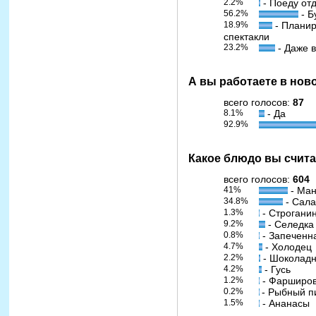
2.2%
- Поеду отд
56.2%
- Б
18.9%
- Планир
спектакли
23.2%
- Даже в
А вы работаете в но
всего голосов:
87
8.1%
- Да
92.9%
Какое блюдо вы счит
всего голосов:
604
41%
- Ма
34.8%
- Сала
1.3%
- Строгани
9.2%
- Селедка
0.8%
- Запеченн
4.7%
- Холодец
2.2%
- Шоколад
4.2%
- Гусь
1.2%
- Фарширов
0.2%
- Рыбный п
1.5%
- Ананасы