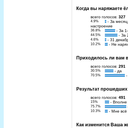
Когда вы наряжаете ё
всего голосов:
327
4.9%
- За месяц
настроение
36.8%
- За 1
44.5%
- За 
4.6%
- 31 декаб
10.2%
- Не нар
Приходилось ли вам в
всего голосов:
291
30.5%
- да
70.5%
-
Результат прошедших
всего голосов:
491
15%
- Вполне 
75.7%
10.3%
- Мне всё
Как изменится Ваша жи