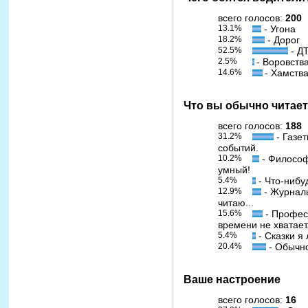
всего голосов:
200
13.1%
- Угона
18.2%
- Дорог
52.5%
- Д
2.5%
- Воровств
14.6%
- Хамства
Что вы обычно читае
всего голосов:
188
31.2%
- Газе
событий.
10.2%
- Философ
умный!
5.4%
- Что-нибу
12.9%
- Журналы
читаю...
15.6%
- Профес
времени не хватает
5.4%
- Сказки я 
20.4%
- Обычно
Ваше настроение
всего голосов:
16