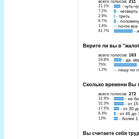
всего голосов:
211
21.1%
- чуть-чу
7.2%
- четверть
2.9%
- треть
6.7%
- половин
1.4%
- почти все
61.7%
- 
Верите ли вы в "жало
всего голосов:
163
24.8%
- да, в
75%
1.2%
- пишу по 
Сколько времени Вы т
всего голосов:
272
31.9%
- не б
32.3%
- от 15
17.5%
- от 30 д
6.3%
- от 45 до 
13%
- более 1
Вы считаете себя тру