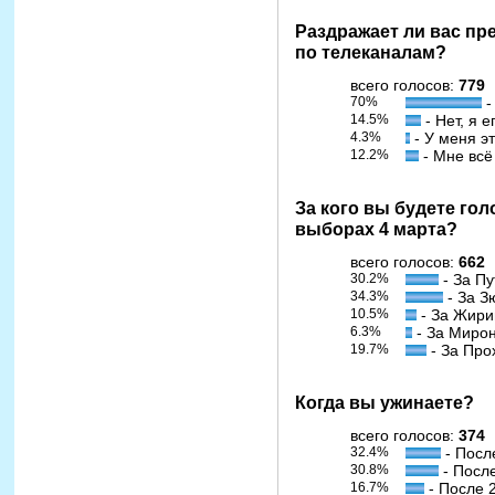
Раздражает ли вас пр
по телеканалам?
всего голосов:
779
70%
-
14.5%
- Нет, я 
4.3%
- У меня э
12.2%
- Мне всё
За кого вы будете го
выборах 4 марта?
всего голосов:
662
30.2%
- За Пу
34.3%
- За З
10.5%
- За Жири
6.3%
- За Миро
19.7%
- За Про
Когда вы ужинаете?
всего голосов:
374
32.4%
- Посл
30.8%
- Посл
16.7%
- После 