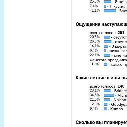
25.5%
- Я не в
7.4%
- Я курил, 
41.1%
- Зах
Ощущения наступающе
всего голосов:
251
20.5%
- отсутс
26.6%
- отсут
14.1%
- 8 марта
6.4%
- жизнь во
22.1%
- мне ни
женского праздника
11.3%
- какого 
Какие летние шины в
всего голосов:
140
23.1%
- Bridge
34.6%
- Miche
21.6%
- Nokian
12.3%
- Goodyea
9.4%
- Kumho
Сколько вы планирует