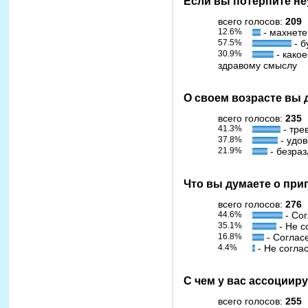
Если вы потерпите неу
всего голосов:
209
12.6%
- махнете
57.5%
- б
30.9%
- какое
здравому смыслу
О своем возрасте вы 
всего голосов:
235
41.3%
- тре
37.8%
- удо
21.9%
- безра
Что вы думаете о при
всего голосов:
276
44.6%
- Сог
35.1%
- Не с
16.8%
- Соглас
4.4%
- Не согла
С чем у вас ассоциир
всего голосов:
255