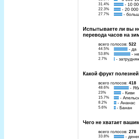
31.4%
- 10 00
22.3%
- 20 000
27.7%
- больш
Испытываете ли вы не
перевода часов на зи
всего голосов:
522
44.5%
- да
53.8%
- н
2.7%
- затрудня
Какой фрукт полезней
всего голосов:
418
48.6%
- Яб
23%
- Киви
15.7%
- Апельс
8.2%
- Ананас
5.6%
- Банан
Чего не хватает ваш
всего голосов:
278
33.8%
- дене