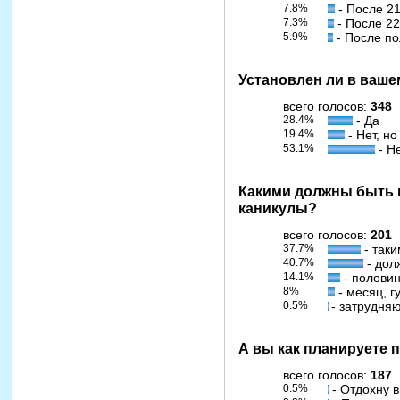
7.8%
- После 21
7.3%
- После 22
5.9%
- После по
Установлен ли в ваше
всего голосов:
348
28.4%
- Да
19.4%
- Нет, н
53.1%
- Не
Какими должны быть 
каникулы?
всего голосов:
201
37.7%
- таки
40.7%
- дол
14.1%
- половин
8%
- месяц, гу
0.5%
- затрудняю
А вы как планируете 
всего голосов:
187
0.5%
- Отдохну в