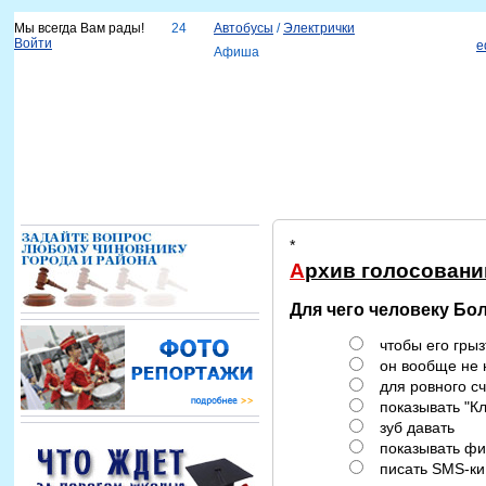
Мы всегда Вам рады!
24
Автобусы
/
Электрички
Войти
e
Афиша
Новости
Наш город
Каталог организаций
Услуги
Объявления
Красноярск-info
Справка
*
Архив голосовани
Для чего человеку Бо
чтобы его грыз
он вообще не 
для ровного с
показывать "Кл
зуб давать
показывать фи
писать SMS-ки