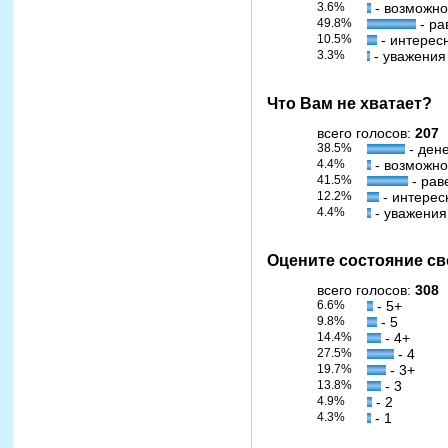
3.6%
- возможно
49.8%
- ра
10.5%
- интерес
3.3%
- уважения
Что Вам не хватает?
всего голосов:
207
38.5%
- ден
4.4%
- возможно
41.5%
- рав
12.2%
- интерес
4.4%
- уважения
Оцените состояние св
всего голосов:
308
6.6%
- 5+
9.8%
- 5
14.4%
- 4+
27.5%
- 4
19.7%
- 3+
13.8%
- 3
4.9%
- 2
4.3%
- 1