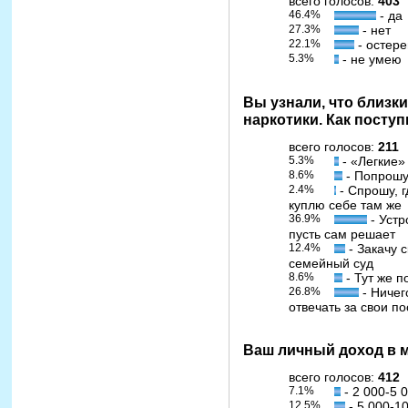
всего голосов:
403
46.4%
- да
27.3%
- нет
22.1%
- остере
5.3%
- не умею
Вы узнали, что близки
наркотики. Как поступ
всего голосов:
211
5.3%
- «Легкие»
8.6%
- Попрошу
2.4%
- Спрошу, г
куплю себе там же
36.9%
- Устр
пусть сам решает
12.4%
- Закачу с
семейный суд
8.6%
- Тут же п
26.8%
- Ничег
отвечать за свои по
Ваш личный доход в м
всего голосов:
412
7.1%
- 2 000-5 
12.5%
- 5 000-1