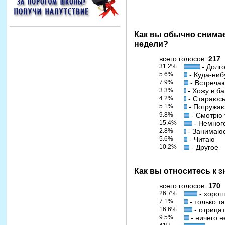
Как вы обычно снима
недели?
всего голосов:
217
31.2%
- Долг
5.6%
- Куда-нибу
7.9%
- Встречаю
3.3%
- Хожу в б
4.2%
- Стараюсь
5.1%
- Погружаю
9.8%
- Смотрю 
15.4%
- Немног
2.8%
- Занимаюс
5.6%
- Читаю
10.2%
- Другое
Как вы относитесь к 
всего голосов:
170
26.7%
- хоро
7.1%
- только т
16.6%
- отрица
9.5%
- ничего н