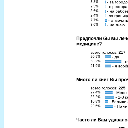
3.8%
- за город
2.5%
- в рестора
3.6%
- на работ
2.4%
- за границ
7.7%
- отмечать
3.6%
- не знаю
Предпочли бы вы леч
медицине?
всего голосов:
217
20.9%
- да
58.2%
- н
21.9%
- я вооб
Много ли книг Вы про
всего голосов:
225
27.4%
- Меньш
33.2%
- 1-3 к
10.8%
- Больше 
29.6%
- Не чи
Часто ли Вам удавало