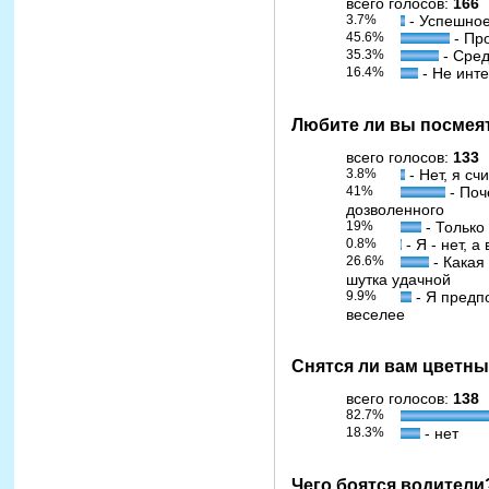
всего голосов:
166
3.7%
- Успешно
45.6%
- Пр
35.3%
- Сре
16.4%
- Не инт
Любите ли вы посмея
всего голосов:
133
3.8%
- Нет, я сч
41%
- Поч
дозволенного
19%
- Только
0.8%
- Я - нет, 
26.6%
- Какая
шутка удачной
9.9%
- Я предпо
веселее
Снятся ли вам цветн
всего голосов:
138
82.7%
18.3%
- нет
Чего боятся водители