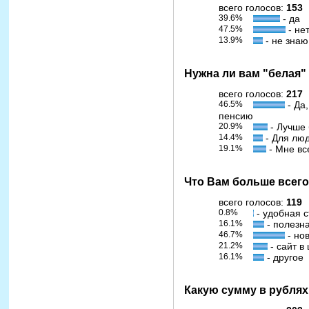
всего голосов:
153
39.6%
- да
47.5%
- не
13.9%
- не знаю
Нужна ли вам "белая"
всего голосов:
217
46.5%
- Да
пенсию
20.9%
- Лучше
14.4%
- Для люд
19.1%
- Мне вс
Что Вам больше всего
всего голосов:
119
0.8%
- удобная с
16.1%
- полезн
46.7%
- но
21.2%
- сайт в
16.1%
- другое
Какую сумму в рублях