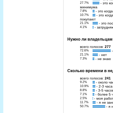
27.7%
- это к
минимума
7.8%
- это когд
10.7%
- это когд
покупают
21.1%
- это по
4.1%
- затрудня
Нужно ли владельцам 
всего голосов:
277
72.6%
-
21.1%
- нет
7.3%
- не знаю
Сколько времени в н
всего голосов:
241
9.2%
- около ча
10.9%
- 2-3 часа
8.8%
- 3-5 часо
7.1%
- более 5 
2.5%
- моя рабо
11.7%
- я не за
50.7%
- я 