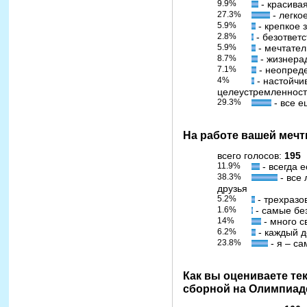
9.9%
- красива
27.3%
- легко
5.9%
- крепкое 
2.8%
- безответс
5.9%
- мечтател
8.7%
- жизнера
7.1%
- неопреде
4%
- настойчи
целеустремленност
29.3%
- все е
На работе вашей меч
всего голосов:
195
11.9%
- всегда е
38.3%
- все 
друзья
5.2%
- трехразо
1.6%
- самые бе
14%
- много с
6.2%
- каждый д
23.8%
- я – с
Как вы оцениваете те
сборной на Олимпиад