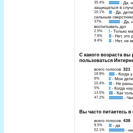
35.4%
- Да, 
защищаться в случ
10.1%
- Да, дет
сильным сверстник
37%
- Да, 
воспитывать дух
2.5%
- Только м
7.6%
- Нет, это
8.4%
- Нет, не 
С какого возраста вы
пользоваться Интерн
всего голосов:
321
18.9%
- Когда 
6%
- Мои дети
10.4%
- Не рань
5%
- Когда нау
13.5%
- Как тол
47.2%
- Че
Вы часто питаетесь в
всего голосов:
438
9.5%
- да
52.1%
- не