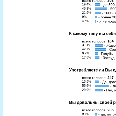
всего голосов:
203
19.4%
- до 500
46.3%
- 50
21.9%
- 1000-
9%
- более 3
4.5%
- я не нош
К какому типу вы себ
всего голосов:
104
31.1%
- Жаво
42.7%
- Сов
9.7%
- Голубь
17.5%
- Затруд
Употребляете ли Вы е
всего голосов:
247
15.5%
- Да, дов
55.6%
- Д
29.9%
- Нет, 
Вы довольны своей р
всего голосов:
205
9.4%
- да, пото