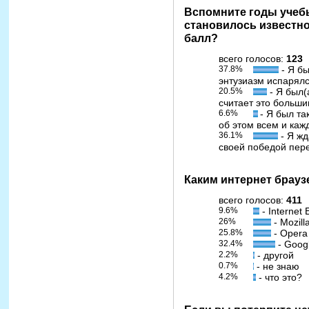
Вспомните годы учебы
становилось известно
балл?
всего голосов:
123
37.8%
- Я бы
энтузиазм испарял
20.5%
- Я был(
считает это больш
6.6%
- Я был та
об этом всем и каж
36.1%
- Я жд
своей победой пер
Каким интернет брауз
всего голосов:
411
9.6%
- Internet 
26%
- Mozill
25.8%
- Opera
32.4%
- Goog
2.2%
- другой
0.7%
- не знаю
4.2%
- что это?