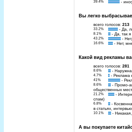
39.4%
- ино
Вы легко выбрасывае
всего голосов:
213
33.2%
- Да, 
8.1%
- Да, так 
43.2%
- Нет
16.6%
- Нет, м
Какой вид рекламы ва
всего голосов:
281
8.6%
- Наружна
4.7%
- Реклама 
41%
- Рек
8.6%
- Промо-ак
общественных мест
21.2%
- Интерн
спам)
6.8%
- Косвенна
в статьях, интервь
10.1%
- Никакая,
А вы покупаете китай