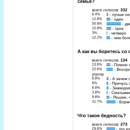
семье?
всего голосов:
332
6.4%
- лучше не
12.8%
- один
50.8%
- дв
15.8%
- трое
3%
- четверо
12.2%
- чем бол
А как вы боретесь со
всего голосов:
134
13.6%
- Помню 
22.6%
- Воспр
угрозу
6.8%
- А зачем 
6%
- Прячусь 
6.8%
- Зажмури
3.8%
- Сматываю
9.8%
- Решаю, 
31.7%
- Борм
Что такое бедность?
всего голосов:
273
29.6%
- это к