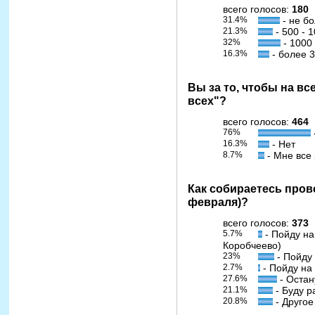
всего голосов:
180
31.4%
- не б
21.3%
- 500 - 
32%
- 1000 
16.3%
- более 
Вы за то, чтобы на в
всех"?
всего голосов:
464
76%
16.3%
- Нет
8.7%
- Мне все
Как собираетесь пров
февраля)?
всего голосов:
373
5.7%
- Пойду на
Коробчеево)
23%
- Пойду 
2.7%
- Пойду на
27.6%
- Остан
21.1%
- Буду р
20.8%
- Другое