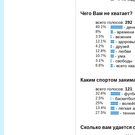
Чего Вам не хватает?
всего голосов:
292
40.1%
- ден
8%
- времени
3.5%
- везения
12.1%
- здоровь
4.2%
- друзей
12.8%
- любви
10.7%
- ума
3.1%
- свободы
6.6%
- всего хв
Каким спортом заним
всего голосов:
121
32.6%
- футб
2.5%
- баскетбо
25%
- волей
13.4%
- легкая 
27.5%
- тенни
Сколько вам удается 