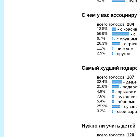
41%
- пус
С чем у вас ассоциир
всего голосов:
284
13.5%
- с крас
56.9%
- с
0.7%
- с орущим
26.3%
- с гря
1.1%
- ни с чем
2.5%
- другое
Самый худший подарок 
всего голосов:
187
32.4%
- деше
21.6%
- подар
4.9%
- прыжок 
7.6%
- кухонная
5.4%
- абонемен
25.9%
- сувен
3.2%
- свой вар
Нужно ли учить детей
всего голосов:
120