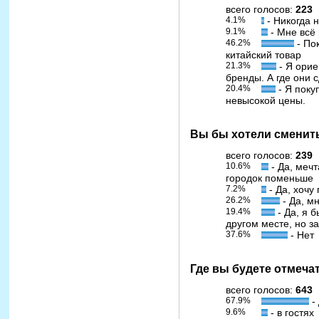
всего голосов:
223
4.1%
- Никогда 
9.1%
- Мне всё 
46.2%
- По
китайский товар
21.3%
- Я орие
бренды. А где они 
20.4%
- Я поку
невысокой цены.
Вы бы хотели сменит
всего голосов:
239
10.6%
- Да, меч
городок поменьше
7.2%
- Да, хочу
26.2%
- Да, м
19.4%
- Да, я 
другом месте, но з
37.6%
- Нет
Где вы будете отмеча
всего голосов:
643
67.9%
-
9.6%
- в гостях