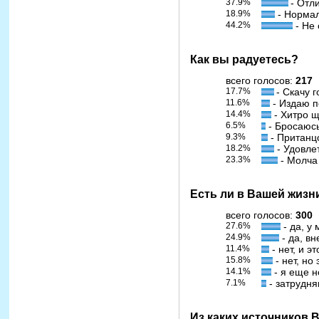
37.9%
- Отл
18.9%
- Норма
44.2%
- Не 
Как вы радуетесь?
всего голосов:
217
17.7%
- Скачу 
11.6%
- Издаю п
14.4%
- Хитро 
6.5%
- Бросаюс
9.3%
- Пританц
18.2%
- Удовле
23.3%
- Молча
Есть ли в Вашей жизн
всего голосов:
300
27.6%
- да, у
24.9%
- да, вн
11.4%
- нет, и э
15.8%
- нет, но
14.1%
- я еще н
7.1%
- затрудня
Из каких источников 