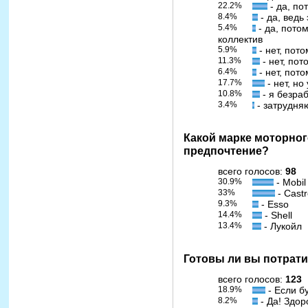
22.2%
- да, п
8.4%
- да, ведь
5.4%
- да, пото
коллектив
5.9%
- нет, пот
11.3%
- нет, пот
6.4%
- нет, пот
17.7%
- нет, но
10.8%
- я безра
3.4%
- затрудня
Какой марке моторног
предпочтение?
всего голосов:
98
30.9%
- Mobil
33%
- Castr
9.3%
- Esso
14.4%
- Shell
13.4%
- Лукойл
Готовы ли вы потрати
всего голосов:
123
18.9%
- Если б
8.2%
- Да! Здор