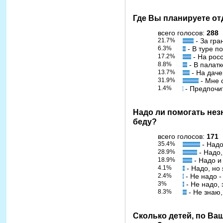
Где Вы планируете от
всего голосов:
288
21.7%
- За гра
6.3%
- В туре п
17.2%
- На рос
8.8%
- В палатк
13.7%
- На даче
31.9%
- Мне 
1.4%
- Предпочи
Надо ли помогать не
беду?
всего голосов:
171
35.4%
- Надо
28.9%
- Надо,
18.9%
- Надо и
4.1%
- Надо, но 
2.4%
- Не надо -
3%
- Не надо, 
8.3%
- Не знаю,
Сколько детей, по Ва