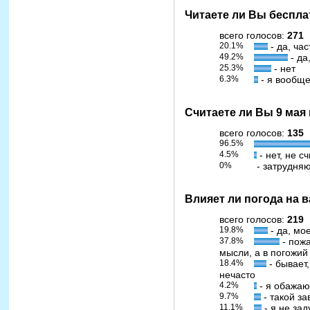
Читаете ли Вы беспл
всего голосов:
271
20.1%
- да, час
49.2%
- да
25.3%
- нет
6.3%
- я вообще
Считаете ли Вы 9 мая
всего голосов:
135
96.5%
4.5%
- нет, не с
0%
- затрудняю
Влияет ли погода на 
всего голосов:
219
19.8%
- да, мо
37.8%
- пож
мысли, а в погожий
18.4%
- бывает,
нечасто
4.2%
- я обажаю
9.7%
- такой за
11.1%
- я не за