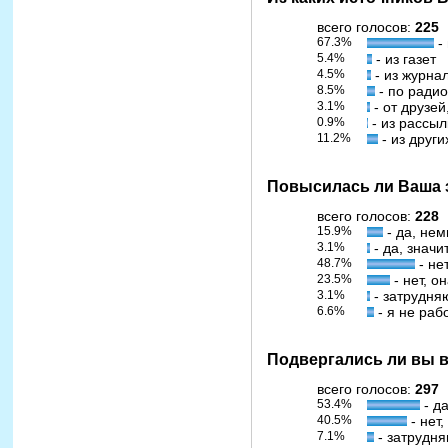
всего голосов:
225
67.3%
-
5.4%
- из газет
4.5%
- из журна
8.5%
- по ради
3.1%
- от друзей
0.9%
- из рассы
11.2%
- из други
Повысилась ли Ваша з
всего голосов:
228
15.9%
- да, нем
3.1%
- да, значи
48.7%
- не
23.5%
- нет, 
3.1%
- затрудня
6.6%
- я не раб
Подвергались ли вы в
всего голосов:
297
53.4%
- д
40.5%
- нет
7.1%
- затрудня