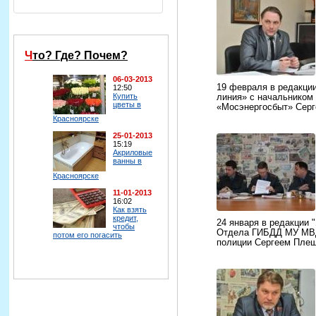
Что? Где? Почем?
06-03-2013
19 февраля в редакци
12:50
Купить
линия» с начальником
цветы в
«Мосэнергосбыт» Сер
Красноярске
25-01-2013
15:19
Акриловые
ванны в
Красноярске
11-01-2013
16:02
Как взять
кредит,
24 января в редакции 
чтобы
Отдела ГИБДД МУ МВД
потом его погасить
полиции Сергеем Пле