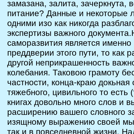
замазана, залита, зачеркнута, 
питание? Данные и некоторые 
одними изо как никогда разбла
экспертизы важного документа
саморазвития является именно ч
преддверии этого пути, то как р
другой неприкрашенность важно
колебания. Таковою грамоту бе
частности, конца-краю докьная
тяжебного, цивильного то есть (
книгах довольно много слов и 
расширению вашего словного за
изящному выражению своей мысл
так и в повседневной жизни. На