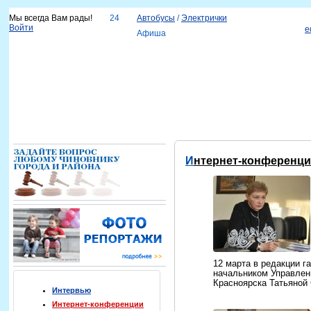
Мы всегда Вам рады!
24
Автобусы
/
Электрички
Войти
e
Афиша
Новости
Наш город
Каталог организаций
Услуги
Объявления
Красноярск-info
Справка
Интернет-конференц
12 марта в редакции г
начальником Управлен
Красноярска Татьяной
Интервью
Интернет-конференции