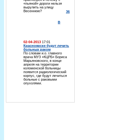
«пьяной» дороги нельзя
вырулить на улицу
Весеннюю?
36
В
02-04-2013
17:01
Красноярске будут лечить
больных раком
По словам и.о. главного
врача МУЗ «КЦРБ» Бориса
Марьяновского, в конце
апреля на территории
коломенской больницы
появится радиологический
корпус, где будут лечиться
больные с раковыми
опухолями.