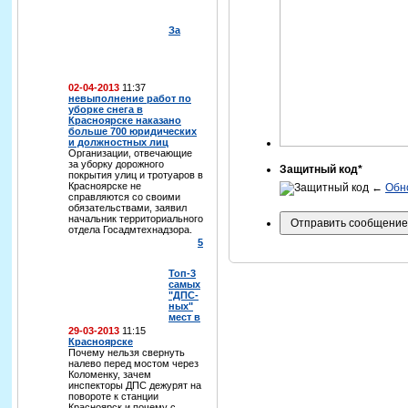
За
02-04-2013
11:37
невыполнение работ по
уборке снега в
Красноярске наказано
больше 700 юридических
и должностных лиц
Организации, отвечающие
за уборку дорожного
Защитный код*
покрытия улиц и тротуаров в
Красноярске не
←
Обн
справляются со своими
обязательствами, заявил
начальник территориального
отдела Госадмтехнадзора.
5
Топ-3
самых
"ДПС-
ных"
мест в
29-03-2013
11:15
Красноярске
Почему нельзя свернуть
налево перед мостом через
Коломенку, зачем
инспекторы ДПС дежурят на
повороте к станции
Красноярск и почему с