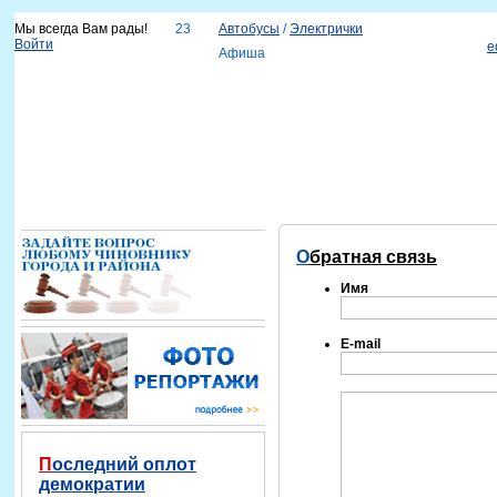
Мы всегда Вам рады!
23
Автобусы
/
Электрички
Войти
e
Афиша
Новости
Наш город
Каталог организаций
Услуги
Объявления
Красноярск-info
Справка
Обратная связь
Имя
E-mail
Последний оплот
демократии