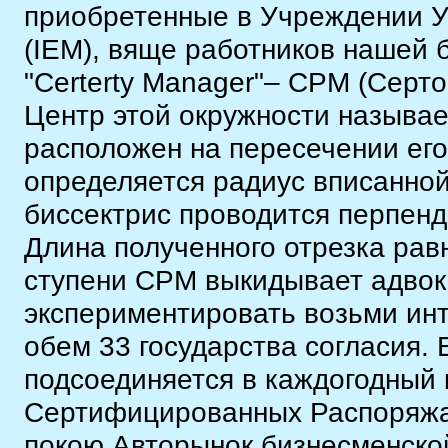
приобретенные в Учреждении 
(IEM), вяще работников нашей
"Сerterty Manager"– СРМ (Серт
Центр этой окружности называе
расположен на пересечении его
определяется радиус вписанной
биссектрис проводится перпенди
Длина полученного отрезка рав
ступени СРМ выкидывает адвок
экспериментировать возьми ин
обем 33 государства согласия.
подсоединяется в каждогодный
Сертифицированных Распоряж
покою.Авторынок бизнесменско