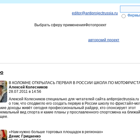
editor@antiprojectrussia.ru
Фирмы
Выбрать сферу применения
Фотопроект
ги
Объявления
Получение Эле
авторский проект
ью
В КОЛОМНЕ ОТКРЫЛАСЬ ПЕРВАЯ В РОССИИ ШКОЛА ПО МОТОФРИСТ
Алексей Колесников
28.07.2011 в 14:56
Алексей Колесников специально для читателей сайта antiprojectrussia.ru
о том, что сподвигло его создать первую в России школу по фристайл-мо
акие доходы живёт сегодня профессиональный райдер, кто спонсирует этот
ремальный вид спорта и какие планы у прославленного спортсмена на ближа
щее.
«Нам нужно больше торговых площадок в регионах»
Денис Грицаенко