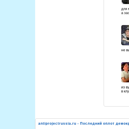
для 
а за
не в
из в
в кл
antiprojectrussia.ru - Последний оплот демок