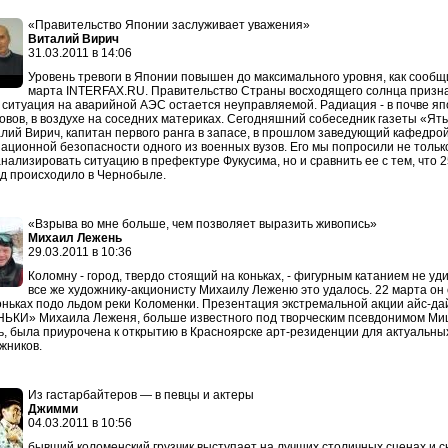
«Правительство Японии заслуживает уважения»
Виталий Вирич
31.03.2011 в 14:06
Уровень тревоги в Японии повышен до максимального уровня, как сообщ
марта INTERFAX.RU. Правительство Страны восходящего солнца призна
 ситуация на аварийной АЭС остается неуправляемой. Радиация - в почве яп
овов, в воздухе на соседних материках. Сегодняшний собеседник газеты «Ять
лий Вирич, капитан первого ранга в запасе, в прошлом заведующий кафедро
ационной безопасности одного из военных вузов. Его мы попросили не тольк
нализировать ситуацию в префектуре Фукусима, но и сравнить ее с тем, что 2
д происходило в Чернобыле.
«Взрыва во мне больше, чем позволяет выразить живопись»
Михаил Лежень
29.03.2011 в 10:36
Коломну - город, твердо стоящий на коньках, - фигурным катанием не уд
все же художнику-акционисту Михаилу Леженю это удалось. 22 марта он
оньках подо льдом реки Коломенки. Презентация экстремальной акции айс-да
ЬКИ» Михаила Леженя, больше известного под творческим псевдонимом Ми
, была приурочена к открытию в Красноярске арт-резиденции для актуальны
жников.
Из гастарбайтеров — в певцы и актеры
Джимми
04.03.2011 в 10:56
бывший коломенский грузчик выступает на лучших столичных сценах и 