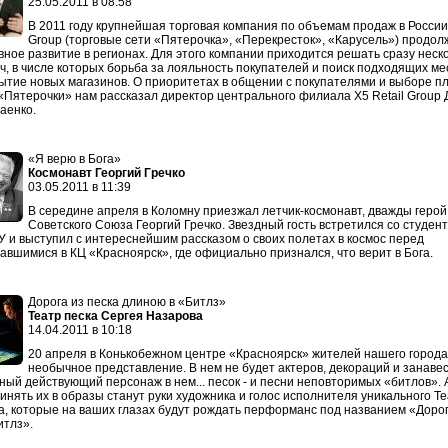
25.05.2011 в 08:58
В 2011 году крупнейшая торговая компания по объемам продаж в России 
Group (торговые сети «Пятерочка», «Перекресток», «Карусель») продол
вное развитие в регионах. Для этого компании приходится решать сразу неск
ч, в числе которых борьба за лояльность покупателей и поиск подходящих ме
ытие новых магазинов. О приоритетах в общении с покупателями и выборе п
«Пятерочки» нам рассказал директор центрального филиала Х5 Retail Group 
аенко.
«Я верю в Бога»
Космонавт Георгий Гречко
03.05.2011 в 11:39
В середине апреля в Коломну приезжал летчик-космонавт, дважды герой
Советского Союза Георгий Гречко. Звездный гость встретился со студен
 и выступил с интереснейшим рассказом о своих полетах в космос перед
авшимися в КЦ «Красноярск», где официально признался, что верит в Бога.
Дорога из песка длиною в «Битлз»
Театр песка Сергея Назарова
14.04.2011 в 10:18
20 апреля в Конькобежном центре «Красноярск» жителей нашего города
необычное представление. В нем не будет актеров, декораций и занавес
ный действующий персонаж в нем... песок - и песни неповторимых «битлов». 
инять их в образы станут руки художника и голос исполнителя уникального Т
а, которые на ваших глазах будут рождать перформанс под названием «Доро
итлз».