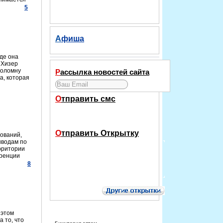
5
Афиша
де она
 Хизер
Коломну
Рассылка новостей сайта
а, которая
Отправить смс
Отправить Открытку
лований,
ыводам по
рритории
еренции
8
 этом
 то, что