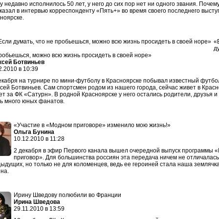
у недавно исполнилось 50 лет, у него до сих пор нет ни одного звания. Почему
казал в интервью корреспонденту «Пять+» во время своего последнего высту
ноярске.
«
д
робьешься, можно всю жизнь просидеть в своей норе»
ксей Ботвиньев
2.2010 в 10:39
екабря на турнире по мини-футболу в Красноярске побывал известный футбо
сей Ботвиньев. Сам спортсмен родом из нашего города, сейчас живет в Крас
ет за ФК «Сатурн». В родной Красноярске у него остались родители, друзья и
ь много юных фанатов.
«Участие в «Модном приговоре» изменило мою жизнь!»
Ольга Бунина
10.12.2010 в 11:28
2 декабря в эфир Первого канала вышел очередной выпуск программы 
приговор». Для большинства россиян эта передача ничем не отличалась
ыдущих, но только не для коломенцев, ведь ее героиней стала наша землячк
на.
Ирину Шведову полюбили во Франции
Ирина Шведова
29.11.2010 в 13:59