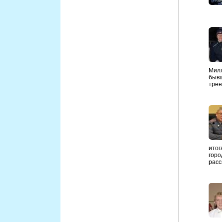
Милл
бывш
трен
итог
горо
расс