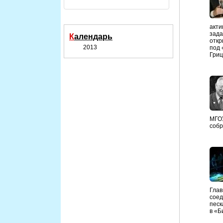
акти
зада
Календарь
откр
2013
под 
Гриц
МГОУ
собр
Глав
соед
песк
в «Б