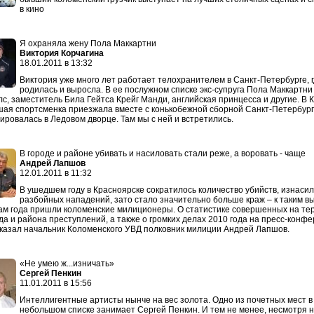
в кино
Я охраняла жену Пола Маккартни
Виктория Корчагина
18.01.2011 в 13:32
Виктория уже много лет работает телохранителем в Санкт-Петербурге, г
родилась и выросла. В ее послужном списке экс-супруга Пола Маккартни
с, заместитель Била Гейтса Крейг Манди, английская принцесса и другие. В 
ая спортсменка приезжала вместе с конькобежной сборной Санкт-Петербург
ировалась в Ледовом дворце. Там мы с ней и встретились.
В городе и районе убивать и насиловать стали реже, а воровать - чаще
Андрей Лапшов
12.01.2011 в 11:32
В ушедшем году в Красноярске сократилось количество убийств, изнаси
разбойных нападений, зато стало значительно больше краж – к таким в
ам года пришли коломенские милиционеры. О статистике совершенных на те
да и района преступлений, а также о громких делах 2010 года на пресс-конф
казал начальник Коломенского УВД полковник милиции Андрей Лапшов.
«Не умею ж...изничать»
Сергей Пенкин
11.01.2011 в 15:56
Интеллигентные артисты нынче на вес золота. Одно из почетных мест в
небольшом списке занимает Сергей Пенкин. И тем не менее, несмотря на