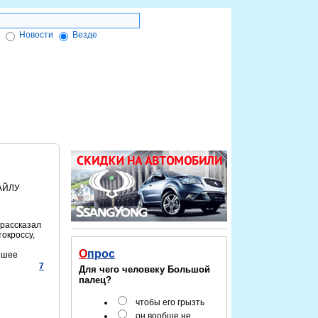
Новости
Везде
ктронной подписи
Форум
Красноярск-info
АЙЛУ
 рассказал
токроссу,
Опрос
йшее
7
Для чего человеку Большой
палец?
чтобы его грызть
он вообще не