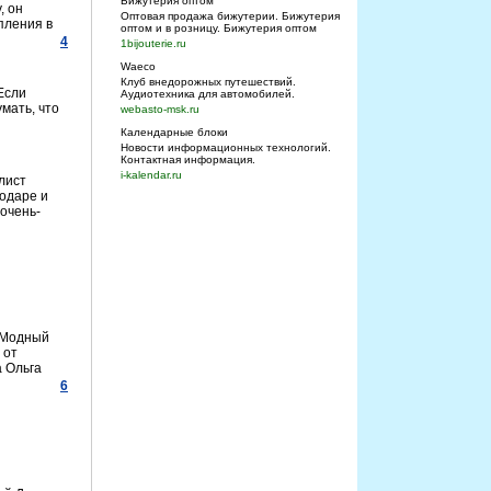
Бижутерия оптом
, он
Оптовая продажа бижутерии. Бижутерия
пления в
оптом и в розницу. Бижутерия оптом
4
1bijouterie.ru
Waeco
Клуб внедорожных путешествий.
Если
Аудиотехника для автомобилей.
умать, что
webasto-msk.ru
Календарные блоки
Новости информационных технологий.
Контактная информация.
i-kalendar.ru
лист
нодаре и
 очень-
«Модный
 от
а Ольга
6