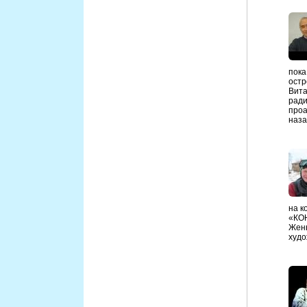
пока
остр
Вита
ради
проа
наза
на к
«КОН
Жень
худо