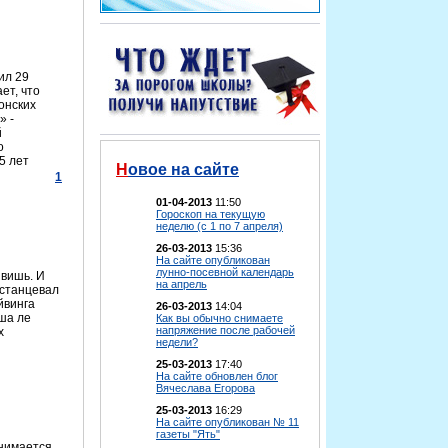
ил 29
ет, что
онских
» -
й
о
5 лет
Новое на сайте
1
01-04-2013
11:50
Гороскоп на текущую
неделю (с 1 по 7 апреля)
26-03-2013
15:36
На сайте опубликован
лунно-посевной календарь
ивишь. И
на апрель
 станцевал
йвинга
26-03-2013
14:04
ша ле
Как вы обычно снимаете
напряжение после рабочей
х
недели?
25-03-2013
17:40
На сайте обновлен блог
Вячеслава Егорова
25-03-2013
16:29
На сайте опубликован № 11
газеты "Ять"
снимается