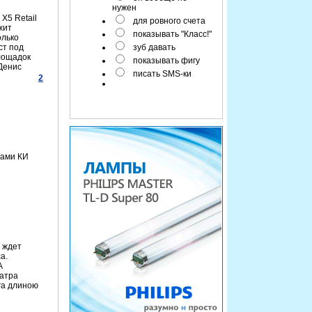
нужен
Х5 Retail
для ровного счета
жит
показывать "Класс!"
олько
ст под
зуб давать
лощадок
показывать фигу
Денис
писать SMS-ки
2
тами КИ
 ждет
а.
А
еатра
га длиною