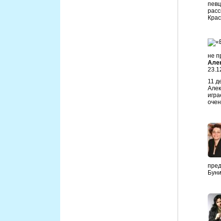
певц
расс
Крас
не п
Але
23.1
11 д
Алек
игра
очен
пред
Буни