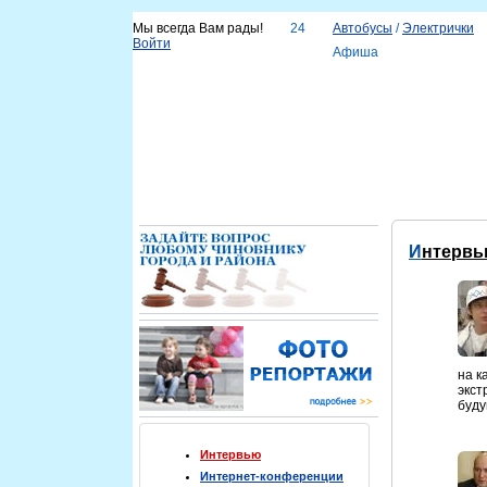
Мы всегда Вам рады!
24
Автобусы
/
Электрички
Войти
Афиша
Новости
Наш город
Каталог организаций
Услу
Справка
Интерв
на к
экст
буду
Интервью
Интернет-конференции