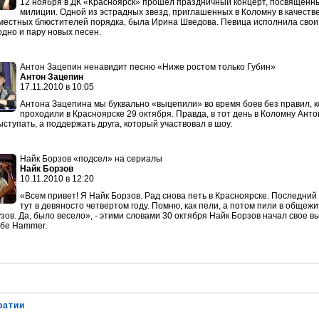
12 ноября в ДК «Красноярск» прошел праздничный концерт, посвященн
милиции. Одной из эстрадных звезд, приглашенных в Коломну в качеств
местных блюстителей порядка, была Ирина Шведова. Певица исполнила свои
одно и пару новых песен.
Антон Зацепин ненавидит песню «Ниже ростом только Губин»
Антон Зацепин
17.11.2010 в 10:05
Антона Зацепина мы буквально «выцепили» во время боев без правил, 
проходили в Красноярске 29 октября. Правда, в тот день в Коломну Ант
ыступать, а поддержать друга, который участвовал в шоу.
Найк Борзов «подсел» на сериалы
Найк Борзов
10.11.2010 в 12:20
«Всем привет! Я Найк Борзов. Рад снова петь в Красноярске. Последний
тут в девяносто четвертом году. Помню, как пели, а потом пили в общеж
узов. Да, было весело», - этими словами 30 октября Найк Борзов начал свое 
убе Hammer.
ратии