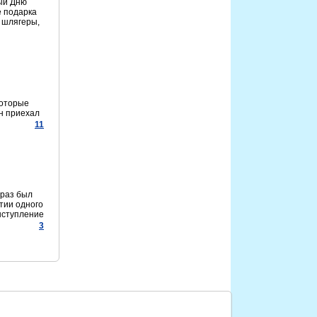
ый Дню
е подарка
 шлягеры,
которые
он приехал
11
 раз был
итии одного
выступление
3