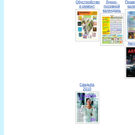
Обустройство
Лунно-
Прав
и ремонт
посевной
кал
календарь
Авт
Свадьба
2010