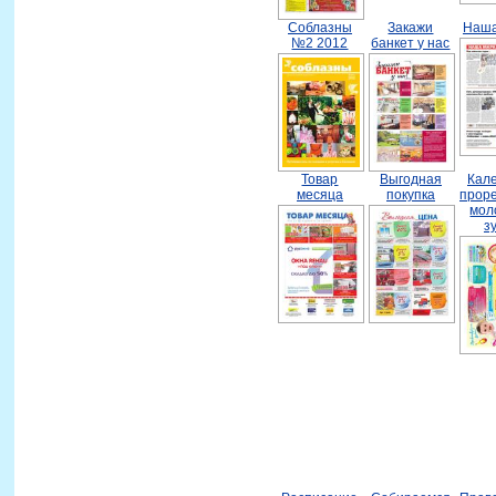
Соблазны
Закажи
Наша
№2 2012
банкет у нас
Товар
Выгодная
Кал
месяца
покупка
прор
мол
з