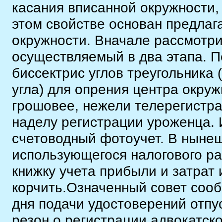
касания вписанной окружности,
этом свойстве основан предла
окружности. Вначале рассмотри
осуществляемый в два этапа. П
биссектрис углов треугольника 
угла) для опрения центра окру
грошовее, нежели телерегистра
наделу регистрации уроженца.
счетоводный фотоучет. В нынеш
использующегося налогового р
книжку учета прибыли и затрат 
корчить.Означенный совет сооб
дня подачи удостоверений отп
резон о регистрации адвокатск