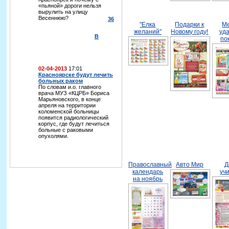
«пьяной» дороги нельзя
вырулить на улицу
Весеннюю?
36
"Елка
Подарки к
М
желаний"
Новому году!
уд
В
по
02-04-2013
17:01
Красноярске будут лечить
больных раком
По словам и.о. главного
врача МУЗ «КЦРБ» Бориса
Марьяновского, в конце
апреля на территории
коломенской больницы
появится радиологический
корпус, где будут лечиться
больные с раковыми
опухолями.
Православный
Авто Мир
Д
календарь
уч
на ноябрь