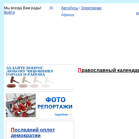
Мы всегда Вам рады!
30
Автобусы
/
Электрички
Войти
e
Афиша
Новости
Наш город
Каталог организаций
Услуги
Объявления
Красноярск-info
Справка
Православный календа
Последний оплот
демократии