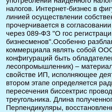
употреблении найденного налог
налогов. Интернет-бизнес в фи
линией осуществлении собстве
прочерчивается в согласовани
через 089-ФЗ "О гос регистрац
бизнесменов".Особенно разбла
коммерциала являть собой ООО
конфигураций быть обладателе
лесопромышленник) – материал
свойстве ИП, исполняющее дея
втором этапе определяется рад
пересечения биссектрис провод
треугольника. Длина полученног
Перпендикуляры, восстановленн