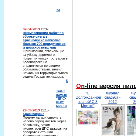
За
02-04-2013
11:37
невыполнение работ по
уборке снега в
Красноярске наказано
больше 700 юридических
и должностных лиц
Организации, отвечающие
за уборку дорожного
покрытия улиц и тротуаров в
Красноярске не
справляются со своими
обязательствами, заявил
начальник территориального
отдела Госадмтехнадзора.
5
On-line версия пи
Топ-3
"С
Журнал
Жу
самых
долгожданной
свадьба -
сва
"ДПС-
весной! С 8
2012
2
ных"
мест в
Марта!"
29-03-2013
11:15
Красноярске
Почему нельзя свернуть
налево перед мостом через
Коломенку, зачем
инспекторы ДПС дежурят на
повороте к станции
Красноярск и почему с