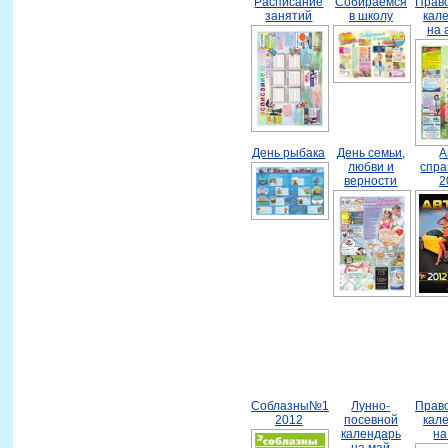
Расписание
Собираемся
Прав
занятий
в школу
кал
на 
День рыбака
День семьи,
А
любви и
спра
верности
2
Соблазны№1
Лунно-
Прав
2012
посевной
кал
календарь
на
на май