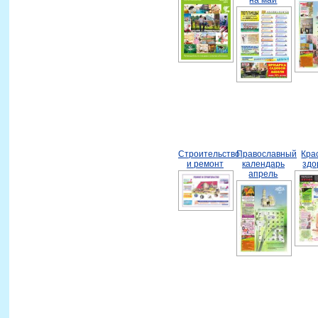
Строительство
Православный
Кра
и ремонт
календарь
здо
апрель