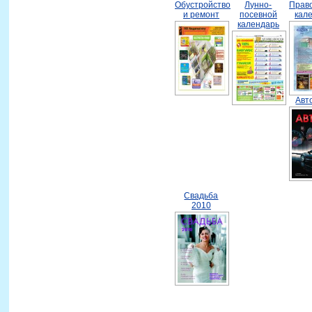
Обустройство
Лунно-
Прав
и ремонт
посевной
кал
календарь
Авт
Свадьба
2010