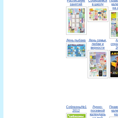
Расписание
Собираемся
Прав
занятий
в школу
кал
на 
День рыбака
День семьи,
А
любви и
спра
верности
2
Соблазны№1
Лунно-
Прав
2012
посевной
кал
календарь
на
на май