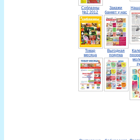
Соблазны
Закажи
Наша
№2 2012
банкет у нас
Товар
Выгодная
Кал
месяца
покупка
прор
мол
з