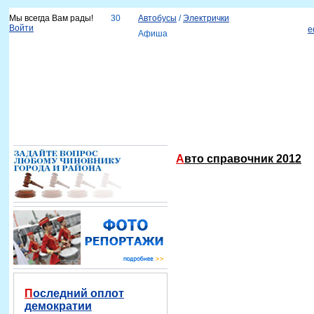
Мы всегда Вам рады!
30
Автобусы
/
Электрички
Войти
e
Афиша
Новости
Наш город
Каталог организаций
Услуги
Объявления
Красноярск-info
Справка
Авто справочник 2012
Последний оплот
демократии