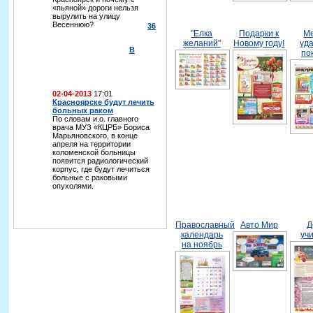
«пьяной» дороги нельзя
вырулить на улицу
Весеннюю?
36
"Елка
Подарки к
М
желаний"
Новому году!
уд
В
по
02-04-2013
17:01
Красноярске будут лечить
больных раком
По словам и.о. главного
врача МУЗ «КЦРБ» Бориса
Марьяновского, в конце
апреля на территории
коломенской больницы
появится радиологический
корпус, где будут лечиться
больные с раковыми
опухолями.
Православный
Авто Мир
Д
календарь
уч
на ноябрь