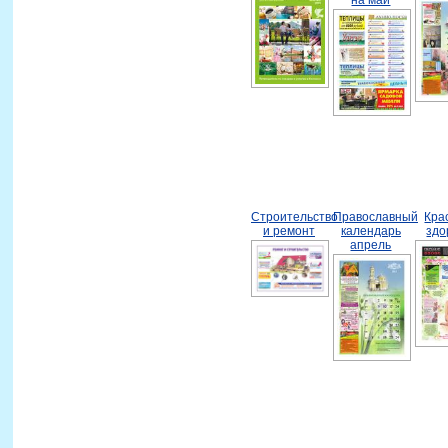
Строительство
Православный
Кра
и ремонт
календарь
здо
апрель