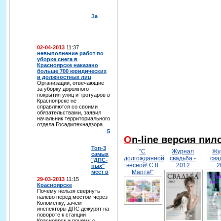
За
02-04-2013
11:37
невыполнение работ по
уборке снега в
Красноярске наказано
больше 700 юридических
и должностных лиц
Организации, отвечающие
за уборку дорожного
покрытия улиц и тротуаров в
Красноярске не
справляются со своими
обязательствами, заявил
начальник территориального
отдела Госадмтехнадзора.
5
On-line версия пи
Топ-3
"С
Журнал
Жу
самых
долгожданной
свадьба -
сва
"ДПС-
весной! С 8
2012
2
ных"
мест в
Марта!"
29-03-2013
11:15
Красноярске
Почему нельзя свернуть
налево перед мостом через
Коломенку, зачем
инспекторы ДПС дежурят на
повороте к станции
Красноярск и почему с