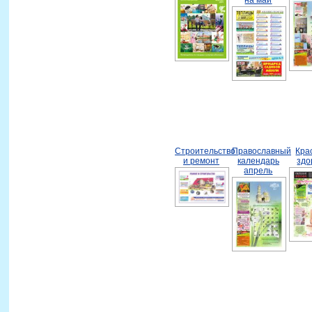
Строительство
Православный
Кра
и ремонт
календарь
здо
апрель