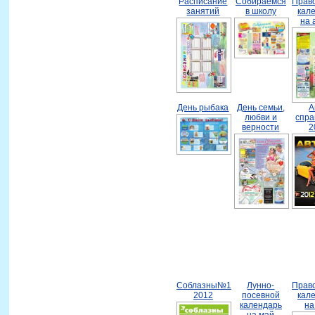
Расписание
Собираемся
Прав
занятий
в школу
кал
на 
День рыбака
День семьи,
А
любви и
спра
верности
2
Соблазны№1
Лунно-
Прав
2012
посевной
кал
календарь
на
на май