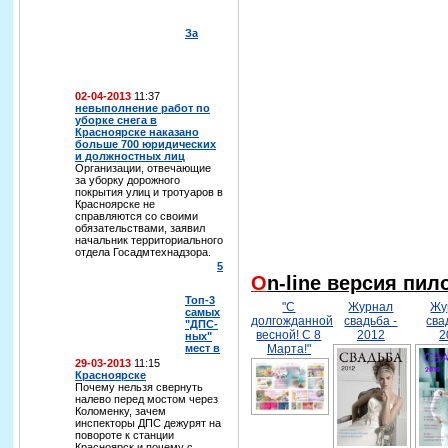
За
02-04-2013
11:37
невыполнение работ по
уборке снега в
Красноярске наказано
больше 700 юридических
и должностных лиц
Организации, отвечающие
за уборку дорожного
покрытия улиц и тротуаров в
Красноярске не
справляются со своими
обязательствами, заявил
начальник территориального
отдела Госадмтехнадзора.
5
On-line версия пи
Топ-3
"С
Журнал
Жу
самых
долгожданной
свадьба -
сва
"ДПС-
весной! С 8
2012
2
ных"
мест в
Марта!"
29-03-2013
11:15
Красноярске
Почему нельзя свернуть
налево перед мостом через
Коломенку, зачем
инспекторы ДПС дежурят на
повороте к станции
Красноярск и почему с