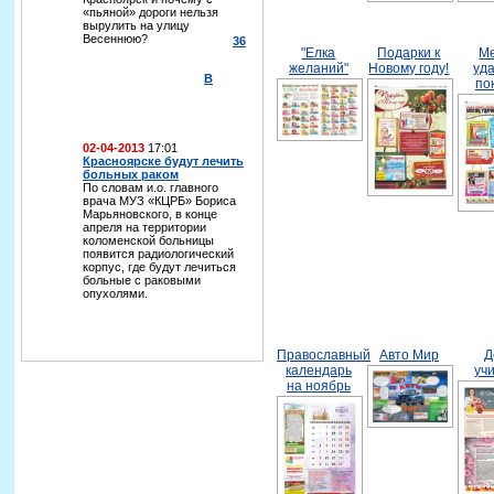
«пьяной» дороги нельзя
вырулить на улицу
Весеннюю?
36
"Елка
Подарки к
М
желаний"
Новому году!
уд
В
по
02-04-2013
17:01
Красноярске будут лечить
больных раком
По словам и.о. главного
врача МУЗ «КЦРБ» Бориса
Марьяновского, в конце
апреля на территории
коломенской больницы
появится радиологический
корпус, где будут лечиться
больные с раковыми
опухолями.
Православный
Авто Мир
Д
календарь
уч
на ноябрь