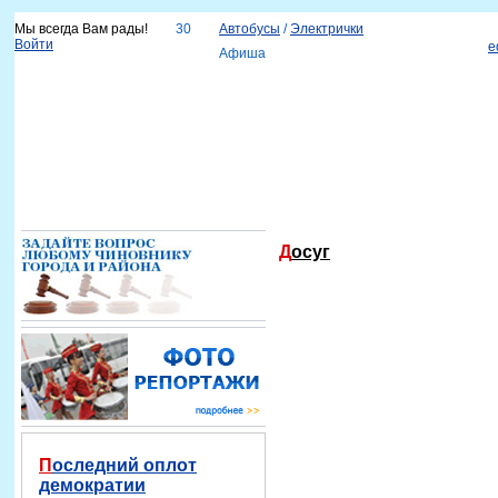
Мы всегда Вам рады!
30
Автобусы
/
Электрички
Войти
e
Афиша
Новости
Наш город
Каталог организаций
Услуги
Объявления
Красноярск-info
Справка
Досуг
Последний оплот
демократии