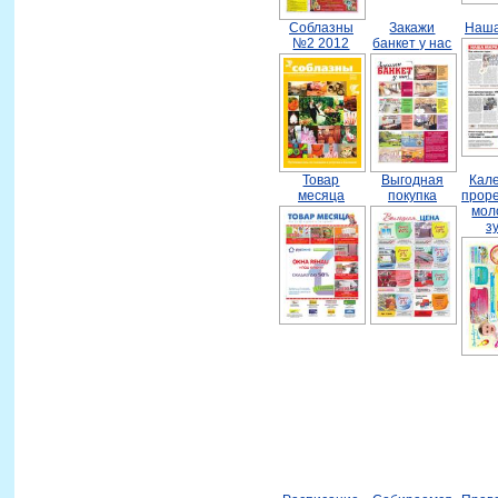
Соблазны
Закажи
Наша
№2 2012
банкет у нас
Товар
Выгодная
Кал
месяца
покупка
прор
мол
з