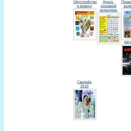
Обустройство
Лунно-
Прав
и ремонт
посевной
кал
календарь
Авт
Свадьба
2010