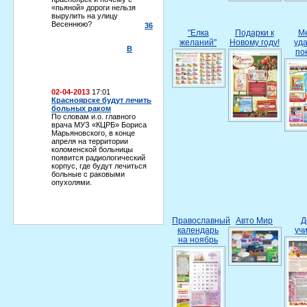
«пьяной» дороги нельзя
вырулить на улицу
Весеннюю?
36
"Елка
Подарки к
М
желаний"
Новому году!
уд
В
по
02-04-2013
17:01
Красноярске будут лечить
больных раком
По словам и.о. главного
врача МУЗ «КЦРБ» Бориса
Марьяновского, в конце
апреля на территории
коломенской больницы
появится радиологический
корпус, где будут лечиться
больные с раковыми
опухолями.
Православный
Авто Мир
Д
календарь
уч
на ноябрь