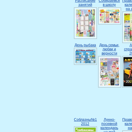
Расписание
Собираемся
Прав
занятий
в школу
кал
на 
День рыбака
День семьи,
А
любви и
спра
верности
2
Соблазны№1
Лунно-
Прав
2012
посевной
кал
календарь
на
на май