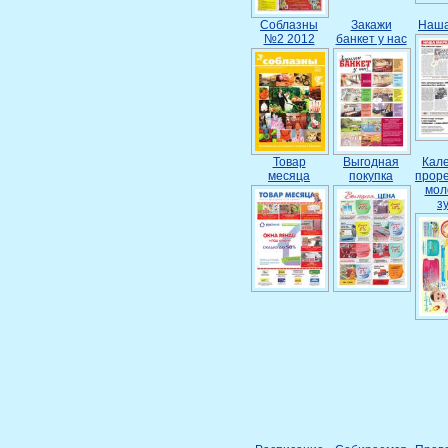
Соблазны
Закажи
Наша
№2 2012
банкет у нас
Товар
Выгодная
Кал
месяца
покупка
прор
мол
з