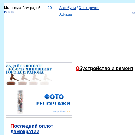
Мы всегда Вам рады!
30
Автобусы
/
Электрички
Войти
e
Афиша
Новости
Наш город
Каталог организаций
Услуги
Объявления
Красноярск-info
Справка
Обустройство и ремонт
Последний оплот
демократии