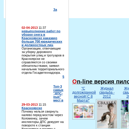
За
02-04-2013
11:37
невыполнение работ по
уборке снега в
Красноярске наказано
больше 700 юридических
и должностных лиц
Организации, отвечающие
за уборку дорожного
покрытия улиц и тротуаров в
Красноярске не
справляются со своими
обязательствами, заявил
начальник территориального
отдела Госадмтехнадзора.
5
On-line версия пи
Топ-3
"С
Журнал
Жу
самых
долгожданной
свадьба -
сва
"ДПС-
весной! С 8
2012
2
ных"
мест в
Марта!"
29-03-2013
11:15
Красноярске
Почему нельзя свернуть
налево перед мостом через
Коломенку, зачем
инспекторы ДПС дежурят на
повороте к станции
Красноярск и почему с