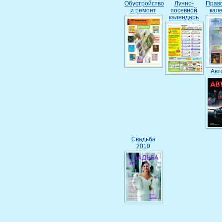
Обустройство
Лунно-
Прав
и ремонт
посевной
кал
календарь
Авт
Свадьба
2010