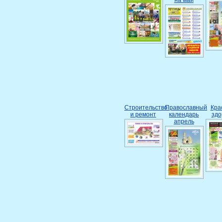
Строительство
Православный
Кра
и ремонт
календарь
здо
апрель