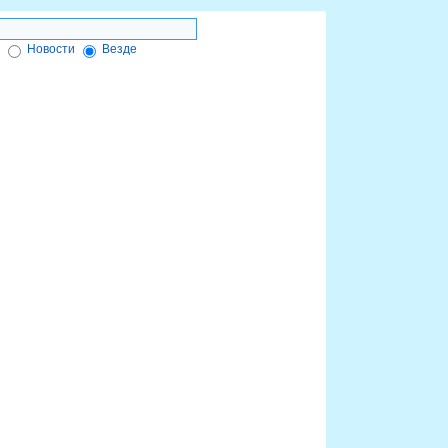
Новости
Везде
ктронной подписи
Форум
Красноярск-info