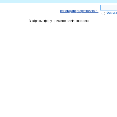
editor@antiprojectrussia.ru
Фирмы
Выбрать сферу применения
Фотопроект
ги
Объявления
Получение Эле