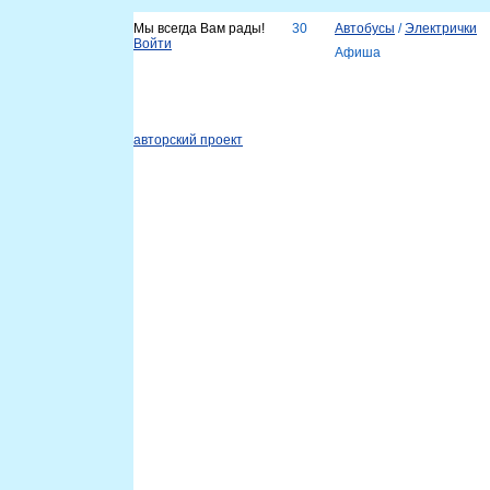
Мы всегда Вам рады!
30
Автобусы
/
Электрички
Войти
Афиша
Новости
Наш город
Каталог организаций
Услу
Справка
авторский проект