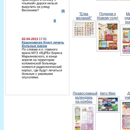
«пьяной» дороги нельзя
вырулить на улицу
Весеннюю?
36
"Елка
Подарки к
М
желаний"
Новому году!
уд
В
по
02-04-2013
17:01
Красноярске будут лечить
больных раком
По словам и.о. главного
врача МУЗ «КЦРБ» Бориса
Марьяновского, в конце
апреля на территории
коломенской больницы
появится радиологический
корпус, где будут лечиться
больные с раковыми
опухолями.
Православный
Авто Мир
Д
календарь
уч
на ноябрь