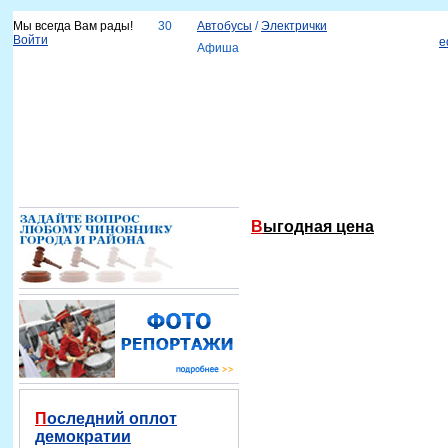
Мы всегда Вам рады!
30
Автобусы
/
Электрички
Войти
e
Афиша
Новости
Наш город
Каталог организаций
Услуги
Объявления
Красноярск-info
Справка
Выгодная цена
Последний оплот
демократии