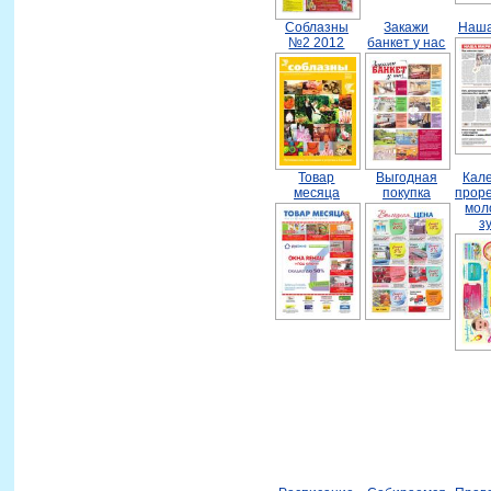
Соблазны
Закажи
Наша
№2 2012
банкет у нас
Товар
Выгодная
Кал
месяца
покупка
прор
мол
з