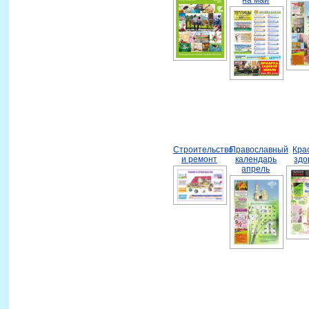
Строительство
Православный
Кра
и ремонт
календарь
здо
апрель