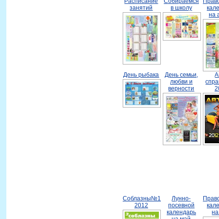
Расписание
Собираемся
Прав
занятий
в школу
кал
на 
День рыбака
День семьи,
А
любви и
спра
верности
2
Соблазны№1
Лунно-
Прав
2012
посевной
кал
календарь
на
на май