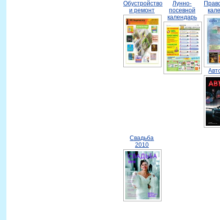
Обустройство
Лунно-
Прав
и ремонт
посевной
кал
календарь
Авт
Свадьба
2010