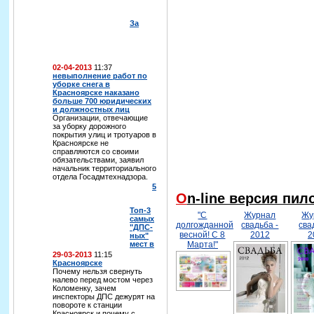
За
02-04-2013
11:37
невыполнение работ по
уборке снега в
Красноярске наказано
больше 700 юридических
и должностных лиц
Организации, отвечающие
за уборку дорожного
покрытия улиц и тротуаров в
Красноярске не
справляются со своими
обязательствами, заявил
начальник территориального
отдела Госадмтехнадзора.
5
On-line версия пи
Топ-3
"С
Журнал
Жу
самых
долгожданной
свадьба -
сва
"ДПС-
весной! С 8
2012
2
ных"
мест в
Марта!"
29-03-2013
11:15
Красноярске
Почему нельзя свернуть
налево перед мостом через
Коломенку, зачем
инспекторы ДПС дежурят на
повороте к станции
Красноярск и почему с