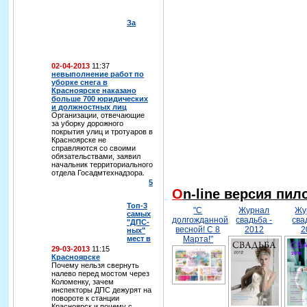
За
02-04-2013
11:37
невыполнение работ по
уборке снега в
Красноярске наказано
больше 700 юридических
и должностных лиц
Организации, отвечающие
за уборку дорожного
покрытия улиц и тротуаров в
Красноярске не
справляются со своими
обязательствами, заявил
начальник территориального
отдела Госадмтехнадзора.
5
On-line версия пи
Топ-3
"С
Журнал
Жу
самых
долгожданной
свадьба -
сва
"ДПС-
весной! С 8
2012
2
ных"
мест в
Марта!"
29-03-2013
11:15
Красноярске
Почему нельзя свернуть
налево перед мостом через
Коломенку, зачем
инспекторы ДПС дежурят на
повороте к станции
Красноярск и почему с