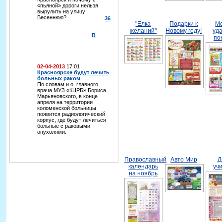
«пьяной» дороги нельзя
вырулить на улицу
Весеннюю?
36
"Елка
Подарки к
М
желаний"
Новому году!
уд
В
по
02-04-2013
17:01
Красноярске будут лечить
больных раком
По словам и.о. главного
врача МУЗ «КЦРБ» Бориса
Марьяновского, в конце
апреля на территории
коломенской больницы
появится радиологический
корпус, где будут лечиться
больные с раковыми
опухолями.
Православный
Авто Мир
Д
календарь
уч
на ноябрь