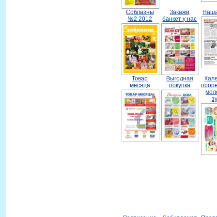
Соблазны
Закажи
Наша
№2 2012
банкет у нас
Товар
Выгодная
Кал
месяца
покупка
прор
мол
з