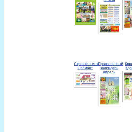
Строительство
Православный
Кра
и ремонт
календарь
здо
апрель