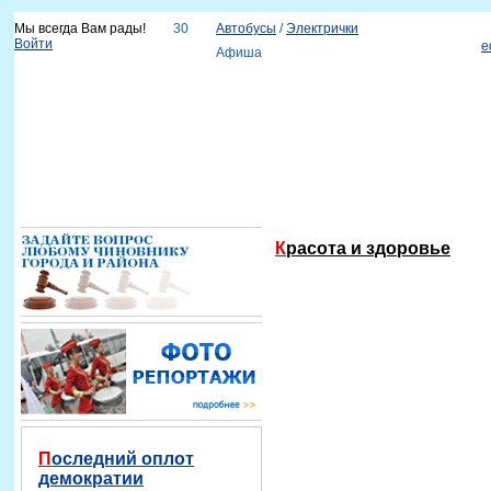
Мы всегда Вам рады!
30
Автобусы
/
Электрички
Войти
e
Афиша
Новости
Наш город
Каталог организаций
Услуги
Объявления
Красноярск-info
Справка
Красота и здоровье
Последний оплот
демократии