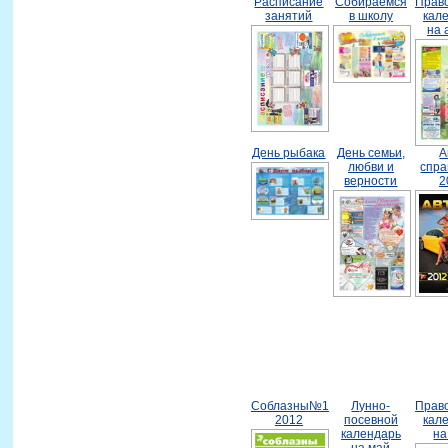
Расписание
Собираемся
Прав
занятий
в школу
кал
на 
День рыбака
День семьи,
А
любви и
спра
верности
2
Соблазны№1
Лунно-
Прав
2012
посевной
кал
календарь
на
на май