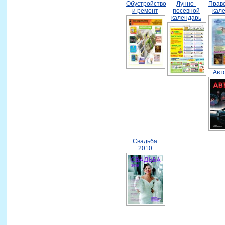
Обустройство
Лунно-
Прав
и ремонт
посевной
кал
календарь
Авт
Свадьба
2010