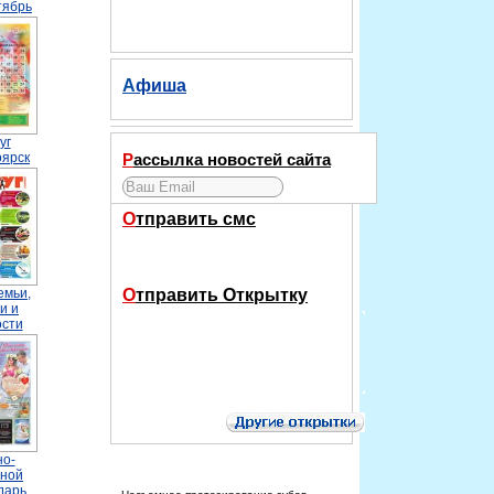
тябрь
Афиша
уг
Рассылка новостей сайта
оярск
Отправить смс
Отправить Открытку
емьи,
и и
ости
но-
вной
дарь