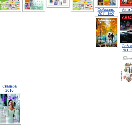
Соблазны
Авто 
2011_№2
Собл
№1. 
Свадьба
2010