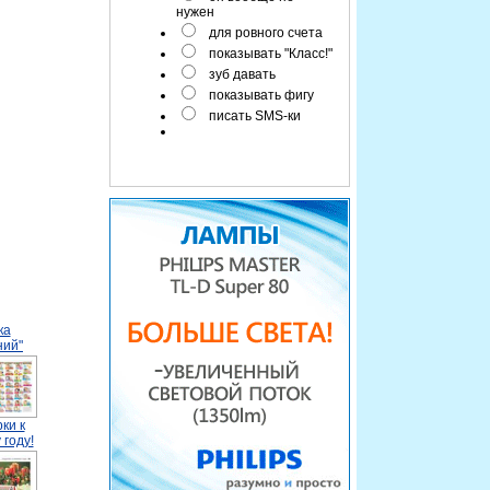
нужен
для ровного счета
показывать "Класс!"
зуб давать
показывать фигу
писать SMS-ки
ка
ний"
ки к
 году!