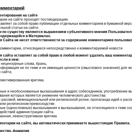
омментарий
нтирования на сайте
тарии на сайте проходят постмодерацию.
тавляет за собой право публикации отдельных комментариев в бумажной вер
ельной статьи на сайте.
и по существу являются выражением субъективного мнения Пользовател
содержащейся в Материалах.
 Сайта не несет ответственности за содержание комментариев пользова
 комментарии, относящиеся непосредственно к комментируемой новости
 сайта оставляет за собой право в любой момент удалить ваш комментар
если в нем:
 нецензурные слова, брань;
информация не по теме и не имеющая ценности (смыслового значения) для ч
 сайта;
немотивированная критика.
ьные и необоснованные высказывания в адрес собеседников, употребление в
вания которых является унижение человеческого достоинства.
 расовой, межнациональной или религиозной розни, пропаганда идей о расо
или религиозном превосходстве.
ные (односложные) высказывания и высказывания, не относящиеся к теме со
 действий администрации сайта.
анная, неконструктивная критика
ентарии на сайте, вы автоматически принимаете вышестоящие Правила.
чество, фамилия