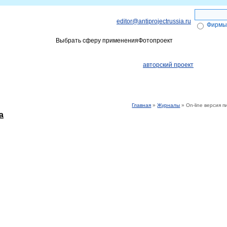
editor@antiprojectrussia.ru
Фирмы
Выбрать сферу применения
Фотопроект
ги
Объявления
Получение Эле
авторский проект
Главная
»
Журналы
» On-line версия 
а