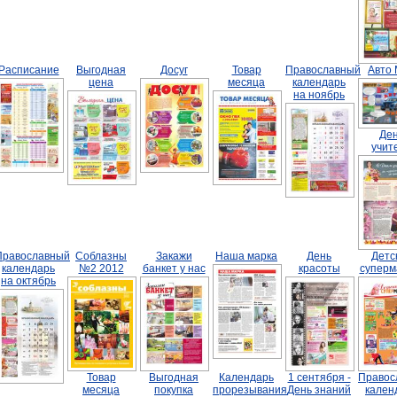
Расписание
Выгодная
Досуг
Товар
Православный
Авто
цена
месяца
календарь
на ноябрь
Де
учит
Православный
Соблазны
Закажи
Наша марка
День
Детс
календарь
№2 2012
банкет у нас
красоты
суперм
на октябрь
Товар
Выгодная
Календарь
1 сентября -
Правос
месяца
покупка
прорезывания
День знаний
кален