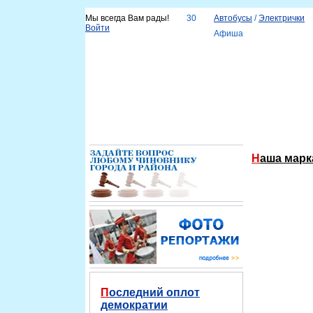
Мы всегда Вам рады!
30
Автобусы
/
Электрички
Войти
Афиша
Новости
Наш город
Каталог организаций
Услу
Справка
Наша марк
Последний оплот
демократии