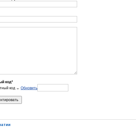
ый код*
←
Обновить
ратии