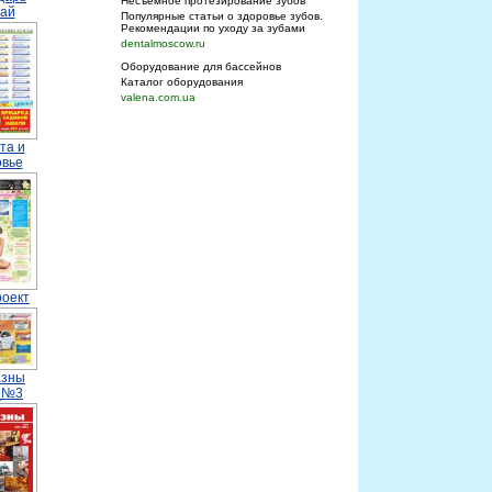
Несъемное протезирование зубов
май
Популярные статьи о здоровье зубов.
Рекомендации по уходу за зубами
dentalmoscow.ru
Оборудование для бассейнов
Каталог оборудования
valena.com.ua
та и
овье
роект
азны
_№3