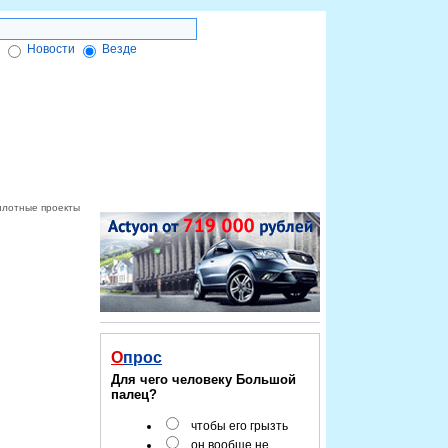
Новости
Везде
ктронной подписи
Форум
Красноярск-info
пилотные проекты
Опрос
Для чего человеку Большой
палец?
чтобы его грызть
он вообще не