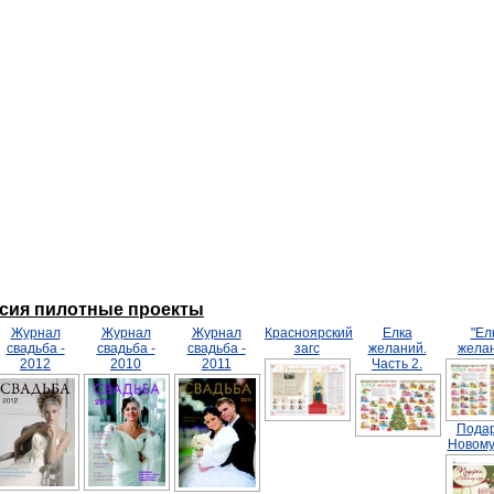
ерсия пилотные проекты
Журнал
Журнал
Журнал
Красноярский
Елка
"Ел
свадьба -
свадьба -
свадьба -
загс
желаний.
жела
2012
2010
2011
Часть 2.
Подар
Новому