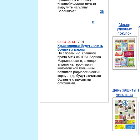
«пьяной» дороги нельзя
вырулить на улицу
Весеннюю?
36
В
Месяц
удачных
покупок
02-04-2013
17:01
Красноярске будут лечить
больных раком
По словам и.о. главного
врача МУЗ «КЦРБ» Бориса
Марьяновского, в конце
апреля на территории
коломенской больницы
появится радиологический
корпус, где будут лечиться
больные с раковыми
опухолями.
День защиты
животных