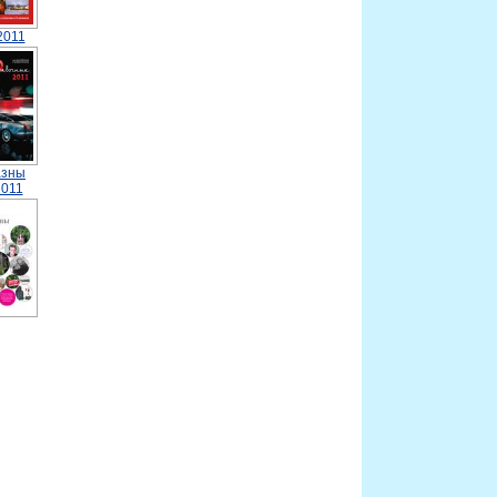
2011
азны
2011