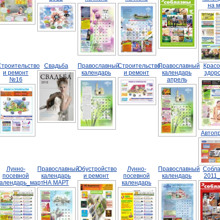
на 
Строительство
Свадьба
Православный
Строительство
Православный
Красо
и ремонт
календарь
и ремонт
календарь
здор
№16
апрель
Автоп
Лунно-
Православный
Обустройство
Лунно-
Православный
Собл
посевной
календарь
и ремонт
посевной
календарь
2011
календарь_март
НА МАРТ
календарь