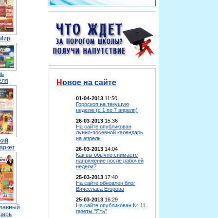
 Мир
нь
еля
Новое на сайте
01-04-2013
11:50
Гороскоп на текущую
неделю (с 1 по 7 апреля)
26-03-2013
15:36
На сайте опубликован
лунно-посевной календарь
на апрель
кий
аркет
26-03-2013
14:04
Как вы обычно снимаете
напряжение после рабочей
недели?
25-03-2013
17:40
На сайте обновлен блог
Вячеслава Егорова
25-03-2013
16:29
На сайте опубликован № 11
лавный
газеты "Ять"
дарь