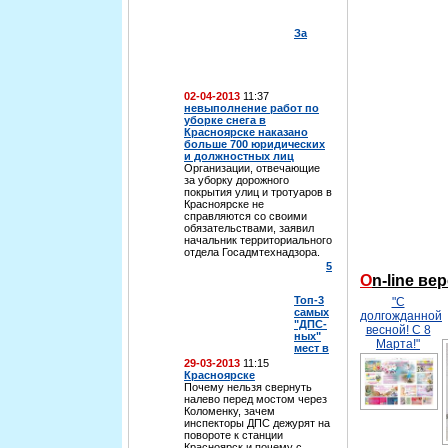
За
02-04-2013
11:37
невыполнение работ по
уборке снега в
Красноярске наказано
больше 700 юридических
и должностных лиц
Организации, отвечающие
за уборку дорожного
покрытия улиц и тротуаров в
Красноярске не
справляются со своими
обязательствами, заявил
начальник территориального
отдела Госадмтехнадзора.
5
On-line в
Топ-3
"С
самых
долгожданной
"ДПС-
весной! С 8
ных"
Марта!"
мест в
29-03-2013
11:15
Красноярске
Почему нельзя свернуть
налево перед мостом через
Коломенку, зачем
инспекторы ДПС дежурят на
повороте к станции
Красноярск и почему с