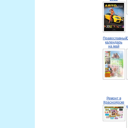
Православный
календарь
на май
Ремонт в
Красноярске