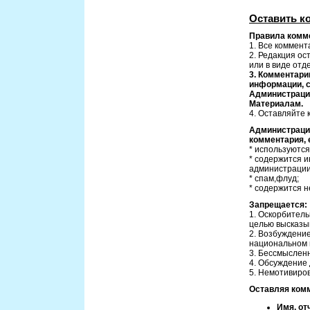
Оставить к
Правила комме
1. Все коммен
2. Редакция ос
или в виде отд
3. Комментари
информации, 
Администрация
Материалам.
4. Оставляйте
Администрация
комментария, 
* используются
* содержится 
администрации
* спам,флуд;
* содержится 
Запрещается:
1. Оскорбител
целью высказы
2. Возбуждение
национальном 
3. Бессмыслен
4. Обсуждение
5. Немотивиров
Оставляя комм
Имя, от