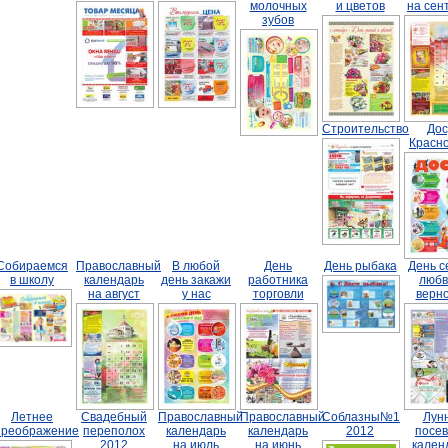
молочных
и цветов
на сен
зубов
Строительство
Дос
Красн
Собираемся
Православный
В любой
День
День рыбака
День с
в школу
календарь
день закажи
работника
любв
на август
у нас
торговли
верн
Летнее
Свадебный
Православный
Православный
Соблазны№1
Лун
преображение
переполох
календарь
календарь
2012
посе
2012
на июль
на июнь
кален