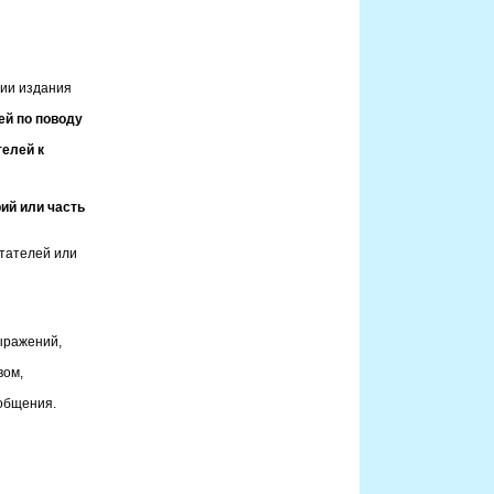
сии издания
ей по поводу
телей к
ий или часть
итателей или
ыражений,
вом,
общения.