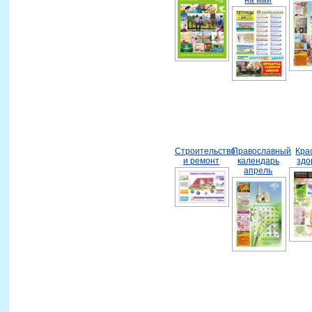
Строительство
Православный
Кра
и ремонт
календарь
здо
апрель