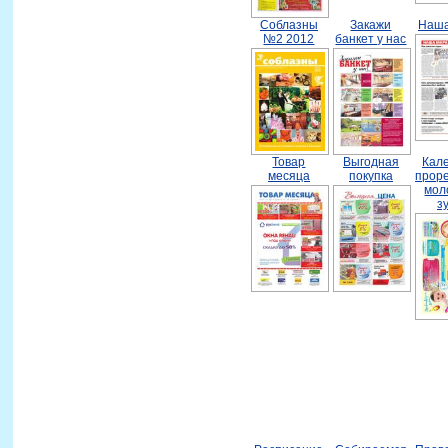
Соблазны
Закажи
Наша
№2 2012
банкет у нас
Товар
Выгодная
Кал
месяца
покупка
прор
мол
з