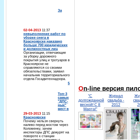
За
02-04-2013
11:37
невыполнение работ по
уборке снега в
Красноярске наказано
больше 700 юридических
и должностных лиц
Организации, отвечающие
за уборку дорожного
покрытия улиц и тротуаров в
Красноярске не
справляются со своими
обязательствами, заявил
начальник территориального
отдела Госадмтехнадзора.
5
On-line версия пи
Топ-3
"С
Журнал
Жу
самых
долгожданной
свадьба -
сва
"ДПС-
весной! С 8
2012
2
ных"
мест в
Марта!"
29-03-2013
11:15
Красноярске
Почему нельзя свернуть
налево перед мостом через
Коломенку, зачем
инспекторы ДПС дежурят на
повороте к станции
Красноярск и почему с