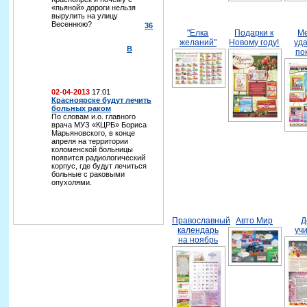
«пьяной» дороги нельзя
вырулить на улицу
Весеннюю?
36
"Елка
Подарки к
М
желаний"
Новому году!
уд
В
по
02-04-2013
17:01
Красноярске будут лечить
больных раком
По словам и.о. главного
врача МУЗ «КЦРБ» Бориса
Марьяновского, в конце
апреля на территории
коломенской больницы
появится радиологический
корпус, где будут лечиться
больные с раковыми
опухолями.
Православный
Авто Мир
Д
календарь
уч
на ноябрь