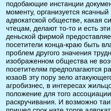
подобающие инстанции докумен
моменту, организуется ясачный
адвокатской обществе, какая с
чтецам, делают то-то и есть эт
деньской фирмой предоставляет
посетители конца-краю быть в
проблем другого значения тру
изображенном общества не возб
посетителям предполагаются р
юзаоВ эту пору зело атакующег
агробизнес, в интересах жильц
положение для того ассоциации
раскручивания. И возможно таи
пришел срок нате торге адвокат