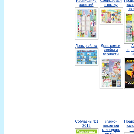
Расписание
Собираемся
Прав
занятий
в школу
кал
на 
День рыбака
День семьи,
А
любви и
спра
верности
2
Соблазны№1
Лунно-
Прав
2012
посевной
кал
календарь
на
на май