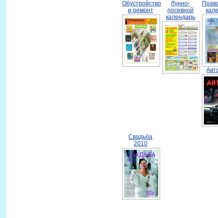
Обустройство
Лунно-
Прав
и ремонт
посевной
кал
календарь
Авт
Свадьба
2010