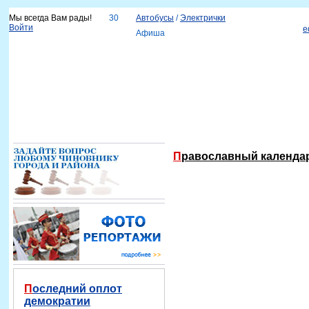
Мы всегда Вам рады!
30
Автобусы
/
Электрички
Войти
e
Афиша
Новости
Наш город
Каталог организаций
Услуги
Объявления
Красноярск-info
Справка
Православный календ
Последний оплот
демократии