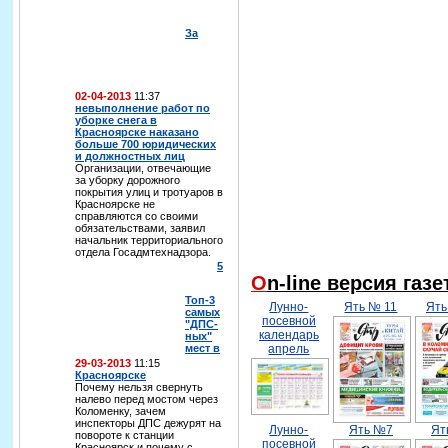
За
02-04-2013
11:37
невыполнение работ по
уборке снега в
Красноярске наказано
больше 700 юридических
и должностных лиц
Организации, отвечающие
за уборку дорожного
покрытия улиц и тротуаров в
Красноярске не
справляются со своими
обязательствами, заявил
начальник территориального
отдела Госадмтехнадзора.
5
On-line версия газ
Топ-3
Лунно-
Ять № 11
Ять
самых
посевной
"ДПС-
календарь
ных"
мест в
апрель
29-03-2013
11:15
Красноярске
Почему нельзя свернуть
налево перед мостом через
Коломенку, зачем
инспекторы ДПС дежурят на
Лунно-
Ять №7
Ят
повороте к станции
посевной
Красноярск и почему с