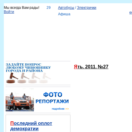
Мы всегда Вам рады!
29
Автобусы
/
Электрички
Войти
e
Афиша
Новости
Наш город
Каталог организаций
Услуги
Объявления
Красноярск-info
Справка
Ять. 2011. №27
Последний оплот
демократии