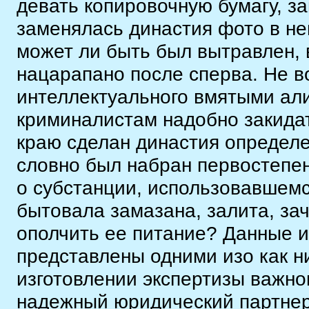
девать копировочную бумагу, з
заменялась династия фото в не
может ли быть был вытравлен, 
нацарапано после сперва. Не в
интеллектуального вмятыми ал
криминалистам надобно закидат
краю сделан династия определе
словно был набран первостепен
о субстанции, использовавшемс
бытовала замазана, залита, за
ополчить ее питание? Данные 
представлены одними изо как н
изготовлении экспертизы важно
надежный юридический партнер