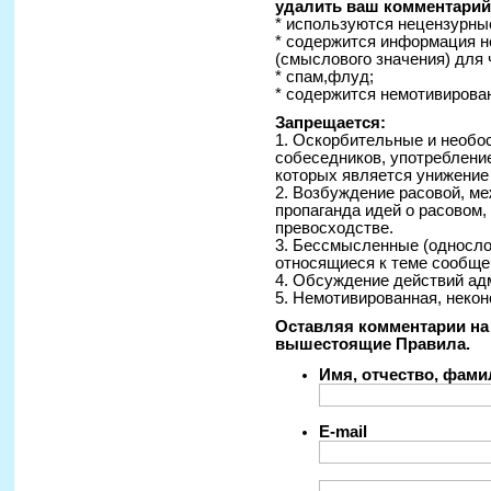
удалить ваш комментарий 
* используются нецензурные
* содержится информация н
(смыслового значения) для 
* спам,флуд;
* содержится немотивирован
Запрещается:
1. Оскорбительные и необо
собеседников, употреблени
которых является унижение
2. Возбуждение расовой, ме
пропаганда идей о расовом
превосходстве.
3. Бессмысленные (односло
относящиеся к теме сообще
4. Обсуждение действий ад
5. Немотивированная, некон
Оставляя комментарии на 
вышестоящие Правила.
Имя, отчество, фам
E-mail