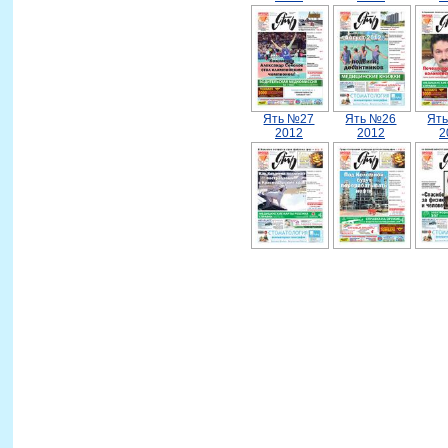
Ять №27
Ять №26
Ят
2012
2012
2