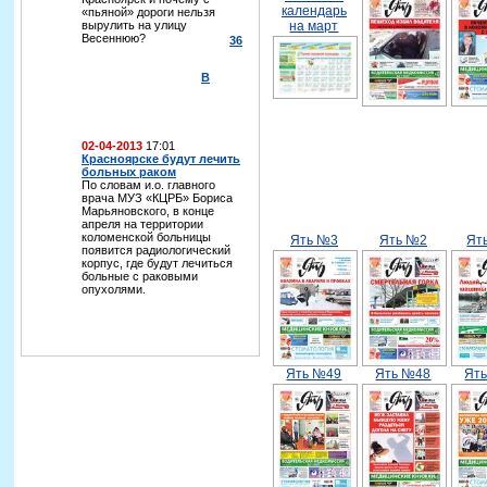
календарь
«пьяной» дороги нельзя
вырулить на улицу
на март
Весеннюю?
36
В
02-04-2013
17:01
Красноярске будут лечить
больных раком
По словам и.о. главного
врача МУЗ «КЦРБ» Бориса
Марьяновского, в конце
апреля на территории
коломенской больницы
Ять №3
Ять №2
Ят
появится радиологический
корпус, где будут лечиться
больные с раковыми
опухолями.
Ять №49
Ять №48
Ят