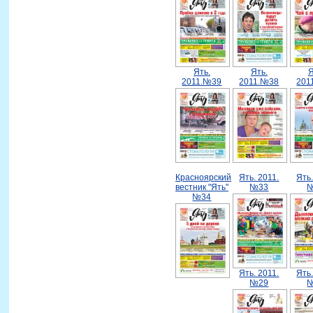
Ять.
Ять.
Я
2011.№39
2011.№38
201
Красноярский
Ять. 2011.
Ять.
вестник "Ять"
№33
№34
Ять. 2011.
Ять.
№29