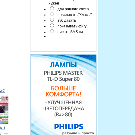
нужен
для ровного счета
показывать "Класс!"
зуб давать
показывать фигу
писать SMS-ки
 №7
№ 1