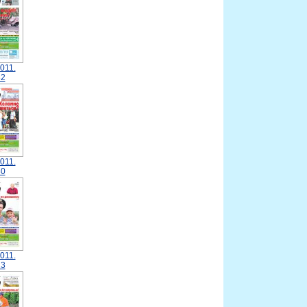
011.
2
011.
0
011.
3