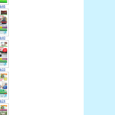
 №46
 №40
 №33
 №24