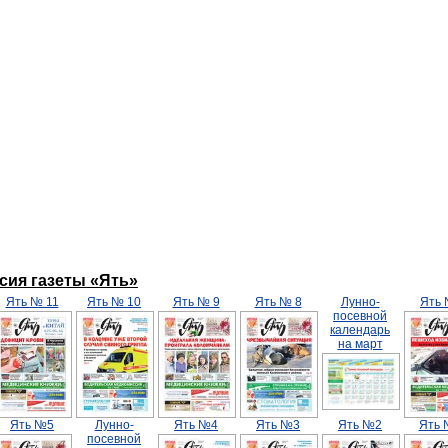
ерсия газеты «Ять»
Ять № 11
Ять № 10
Ять № 9
Ять № 8
Лунно-
Ять
посевной
календарь
на март
Ять №5
Лунно-
Ять №4
Ять №3
Ять №2
Ять 
посевной