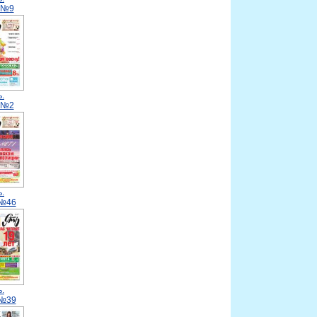
.№9
.
.№2
.
.№46
.
.№39