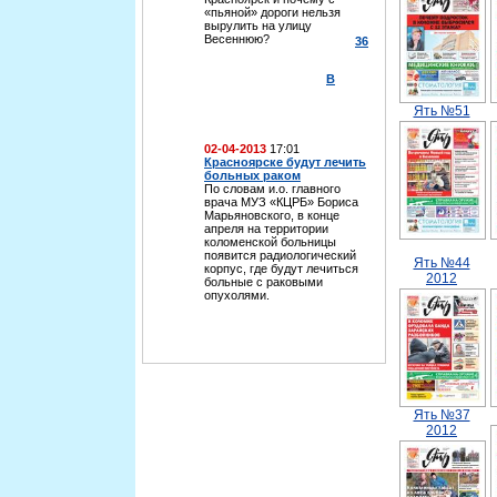
«пьяной» дороги нельзя
вырулить на улицу
Весеннюю?
36
В
Ять №51
02-04-2013
17:01
Красноярске будут лечить
больных раком
По словам и.о. главного
врача МУЗ «КЦРБ» Бориса
Марьяновского, в конце
апреля на территории
коломенской больницы
появится радиологический
Ять №44
корпус, где будут лечиться
2012
больные с раковыми
опухолями.
Ять №37
2012