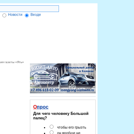
Новости
Везде
ктронной подписи
Форум
Красноярск-info
сия газеты «Ять»
Опрос
Для чего человеку Большой
палец?
чтобы его грызть
он вообще не