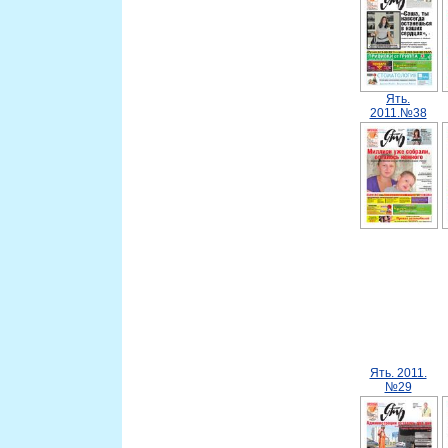
Ять.
2011.№38
Ять. 2011.
№29