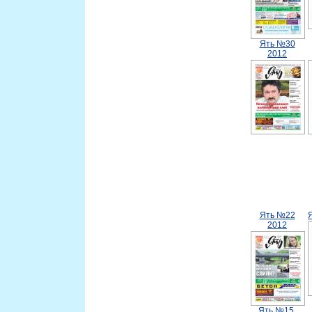
Ять №30
2012
Ять №22
2012
Ять №15.