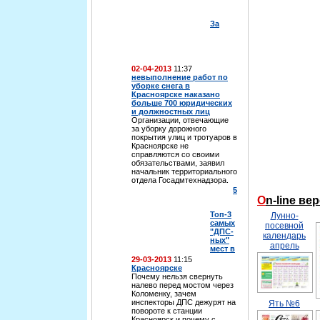
За
02-04-2013
11:37
невыполнение работ по
уборке снега в
Красноярске наказано
больше 700 юридических
и должностных лиц
Организации, отвечающие
за уборку дорожного
покрытия улиц и тротуаров в
Красноярске не
справляются со своими
обязательствами, заявил
начальник территориального
отдела Госадмтехнадзора.
5
On-line в
Топ-3
Лунно-
самых
посевной
"ДПС-
календарь
ных"
апрель
мест в
29-03-2013
11:15
Красноярске
Почему нельзя свернуть
налево перед мостом через
Коломенку, зачем
инспекторы ДПС дежурят на
Ять №6
повороте к станции
Красноярск и почему с