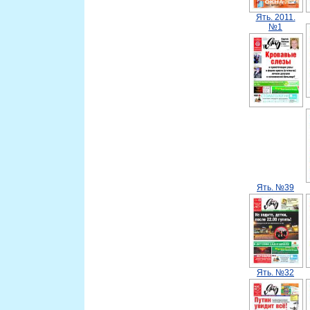
Ять. 2011.
№1
Ять. №39
Ять. №32