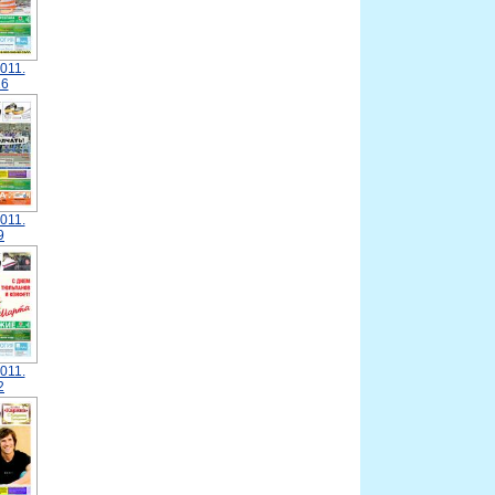
011.
6
011.
9
011.
2