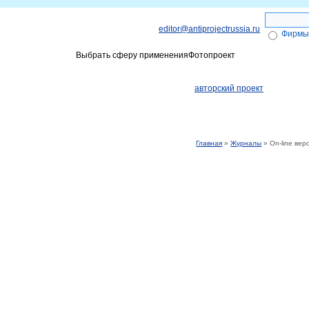
editor@antiprojectrussia.ru
Фирмы
Выбрать сферу применения
Фотопроект
ги
Объявления
Получение Эле
авторский проект
Главная
»
Журналы
» On-line вер