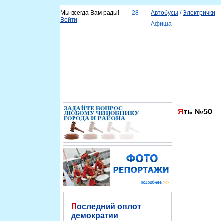
Мы всегда Вам рады!
28
Автобусы
/
Электрички
Войти
Афиша
Новости
Наш город
Каталог организаций
Услу
Справка
Ять №50
Последний оплот
демократии