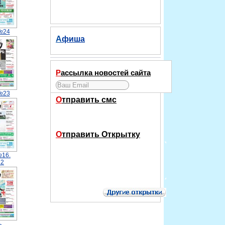
№24
Афиша
Рассылка новостей сайта
№23
Отправить смс
Отправить Открытку
№16.
12
.