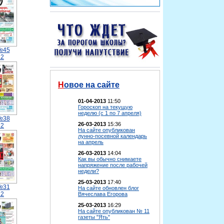
№45
12
Новое на сайте
01-04-2013
11:50
Гороскоп на текущую
неделю (с 1 по 7 апреля)
№38
26-03-2013
15:36
12
На сайте опубликован
лунно-посевной календарь
на апрель
26-03-2013
14:04
Как вы обычно снимаете
напряжение после рабочей
недели?
25-03-2013
17:40
№31
На сайте обновлен блог
12
Вячеслава Егорова
25-03-2013
16:29
На сайте опубликован № 11
газеты "Ять"