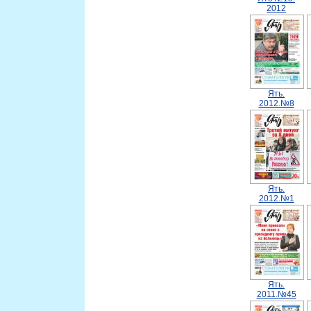
2012
Ять.
2012.№8
Ять.
2012.№1
Ять.
2011.№45