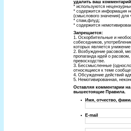
удалить ваш комментарий 
* используются нецензурные
* содержится информация н
(смыслового значения) для 
* спам,флуд;
* содержится немотивирован
Запрещается:
1. Оскорбительные и необо
собеседников, употреблени
которых является унижение
2. Возбуждение расовой, ме
пропаганда идей о расовом
превосходстве.
3. Бессмысленные (односло
относящиеся к теме сообще
4. Обсуждение действий ад
5. Немотивированная, некон
Оставляя комментарии на 
вышестоящие Правила.
Имя, отчество, фам
E-mail