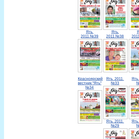
Ять.
Ять.
Я
2011.№39
2011.№38
201
Красноярский
Ять. 2011.
Ять.
вестник "Ять"
№33
№34
Ять. 2011.
Ять.
№29