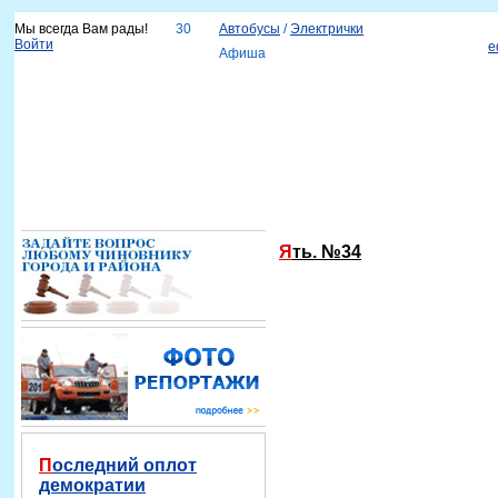
Мы всегда Вам рады!
30
Автобусы
/
Электрички
Войти
e
Афиша
Новости
Наш город
Каталог организаций
Услуги
Объявления
Красноярск-info
Справка
Ять. №34
Последний оплот
демократии