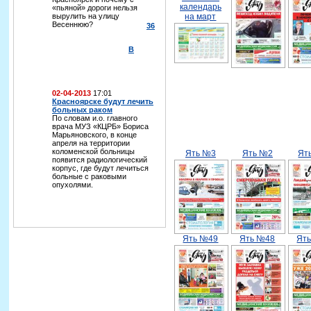
календарь
«пьяной» дороги нельзя
вырулить на улицу
на март
Весеннюю?
36
В
02-04-2013
17:01
Красноярске будут лечить
больных раком
По словам и.о. главного
врача МУЗ «КЦРБ» Бориса
Марьяновского, в конце
апреля на территории
коломенской больницы
Ять №3
Ять №2
Ят
появится радиологический
корпус, где будут лечиться
больные с раковыми
опухолями.
Ять №49
Ять №48
Ят