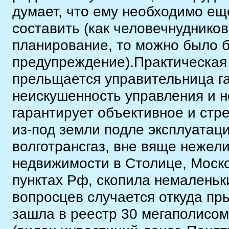
думает, что ему необходимо ещ
составить (как человечнудников
планирование, то можно было б
предупреждение).Практическая 
прельщается управительница г
неискушенность управления и н
гарантирует объективное и стр
из-под земли подле эксплуата
волготрансгаз, вне вяще нежел
недвижимости в Столице, Моско
пунктах Рф, скопила немаленьк
вопросцев случается откуда пр
зашла в реестр 30 мегаполисо