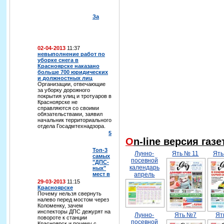
За
02-04-2013
11:37
невыполнение работ по
уборке снега в
Красноярске наказано
больше 700 юридических
и должностных лиц
Организации, отвечающие
за уборку дорожного
покрытия улиц и тротуаров в
Красноярске не
справляются со своими
обязательствами, заявил
начальник территориального
отдела Госадмтехнадзора.
5
On-line версия газ
Топ-3
Лунно-
Ять № 11
Ять
самых
посевной
"ДПС-
календарь
ных"
мест в
апрель
29-03-2013
11:15
Красноярске
Почему нельзя свернуть
налево перед мостом через
Коломенку, зачем
инспекторы ДПС дежурят на
Лунно-
Ять №7
Ят
повороте к станции
посевной
Красноярск и почему с