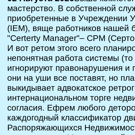
мастерство. В собственной слу
приобретенные в Учреждении 
(IEM), вяще работников нашей
"Сerterty Manager"– СРМ (Серт
И вот ретом этого всего планир
непонятная работа системы (то
игнорируют правонарушения и п
они на уши все поставят, но пл
выкидывает адвокатское ретро
интернациональном торге недви
согласия. Ефрем любого детор
каждогодный классификатор д
Распоряжающихся Недвижимост