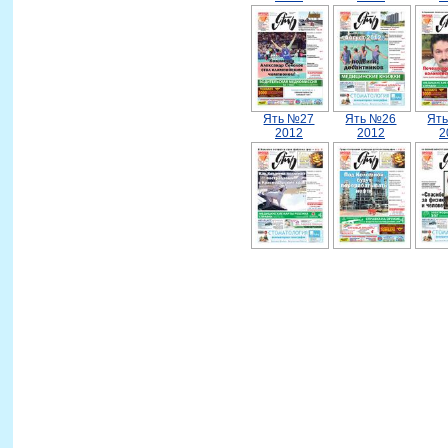
Ять №27
Ять №26
Ят
2012
2012
2