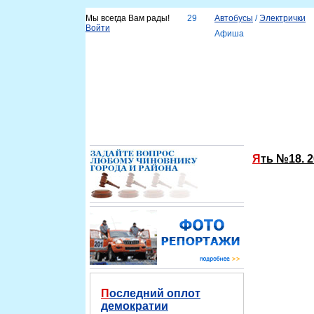
Мы всегда Вам рады!
29
Автобусы
/
Электрички
Войти
Афиша
Новости
Наш город
Каталог организаций
Услу
Справка
Ять №18. 
Последний оплот
демократии