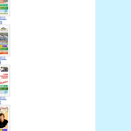
011.
6
011.
9
011.
2