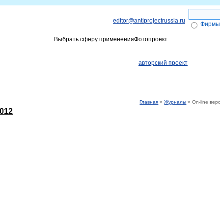
editor@antiprojectrussia.ru
Фирмы
Выбрать сферу применения
Фотопроект
ги
Объявления
Получение Эле
авторский проект
Главная
»
Журналы
» On-line вер
2012