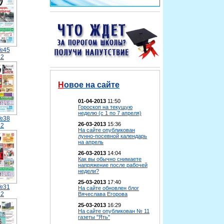
№45
12
Новое на сайте
01-04-2013
11:50
Гороскоп на текущую
неделю (с 1 по 7 апреля)
№38
26-03-2013
15:36
12
На сайте опубликован
лунно-посевной календарь
на апрель
26-03-2013
14:04
Как вы обычно снимаете
напряжение после рабочей
недели?
25-03-2013
17:40
№31
На сайте обновлен блог
12
Вячеслава Егорова
25-03-2013
16:29
На сайте опубликован № 11
газеты "Ять"