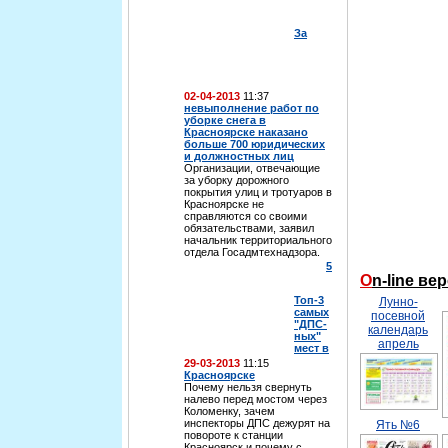
За
02-04-2013
11:37
невыполнение работ по
уборке снега в
Красноярске наказано
больше 700 юридических
и должностных лиц
Организации, отвечающие
за уборку дорожного
покрытия улиц и тротуаров в
Красноярске не
справляются со своими
обязательствами, заявил
начальник территориального
отдела Госадмтехнадзора.
5
On-line в
Топ-3
Лунно-
самых
посевной
"ДПС-
календарь
ных"
апрель
мест в
29-03-2013
11:15
Красноярске
Почему нельзя свернуть
налево перед мостом через
Коломенку, зачем
инспекторы ДПС дежурят на
Ять №6
повороте к станции
Красноярск и почему с