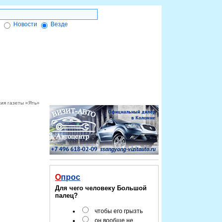
Новости
Везде
ктронной подписи
Форум
Красноярск-info
сия газеты «Ять»
Опрос
Для чего человеку Большой
палец?
чтобы его грызть
он вообще не