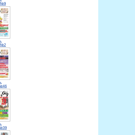
.№9
.
.№2
.
.№46
.
.№39