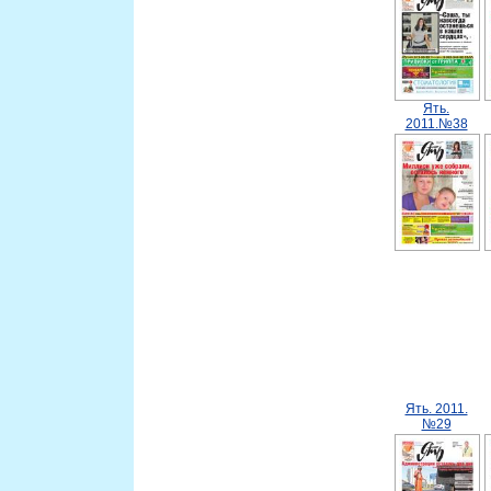
Ять.
2011.№38
Ять. 2011.
№29