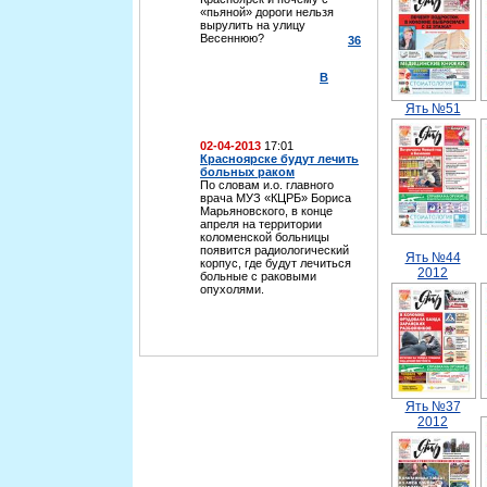
«пьяной» дороги нельзя
вырулить на улицу
Весеннюю?
36
В
Ять №51
02-04-2013
17:01
Красноярске будут лечить
больных раком
По словам и.о. главного
врача МУЗ «КЦРБ» Бориса
Марьяновского, в конце
апреля на территории
коломенской больницы
появится радиологический
Ять №44
корпус, где будут лечиться
2012
больные с раковыми
опухолями.
Ять №37
2012