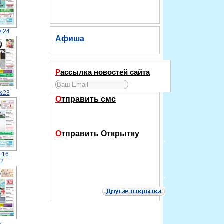
№24
Афиша
Рассылка новостей сайта
№23
Отправить смс
Отправить Открытку
№16.
12
.