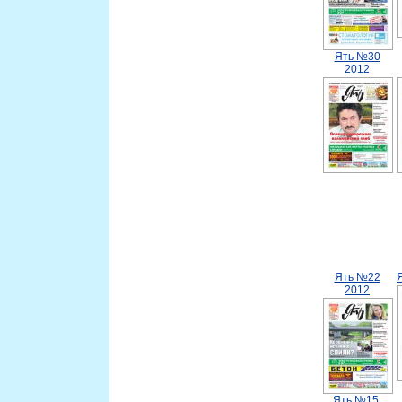
Ять №30
2012
Ять №22
2012
Ять №15.