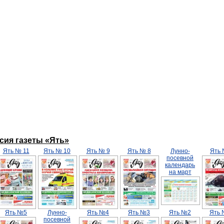
ерсия газеты «Ять»
Ять № 11
Ять № 10
Ять № 9
Ять № 8
Лунно-
Ять
посевной
календарь
на март
Ять №5
Лунно-
Ять №4
Ять №3
Ять №2
Ять 
посевной