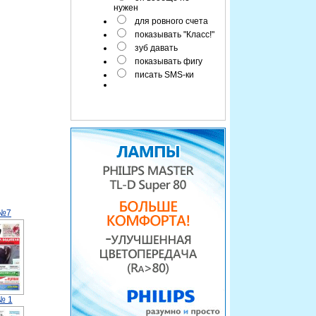
нужен
для ровного счета
показывать "Класс!"
зуб давать
показывать фигу
писать SMS-ки
 №7
№ 1