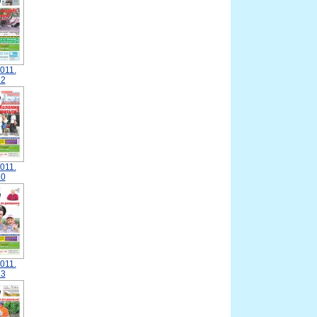
011.
2
011.
0
011.
3