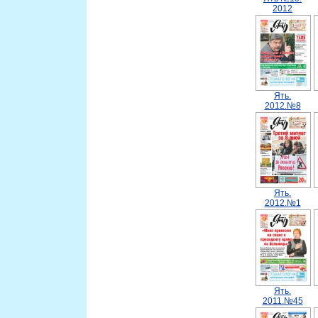
2012
Ять.
2012.№8
Ять.
2012.№1
Ять.
2011.№45