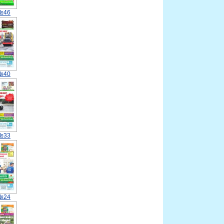
 №46
 №40
 №33
 №24