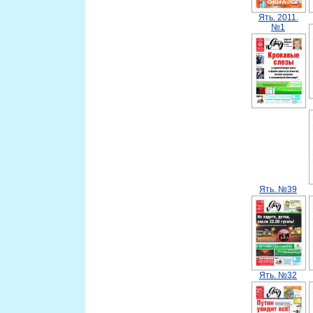
Ять. 2011.
№1
Ять. №39
Ять. №32