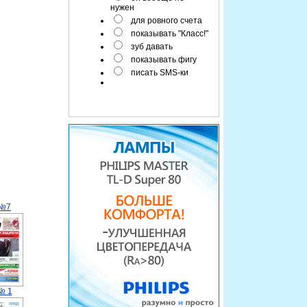
нужен
для ровного счета
показывать "Класс!"
зуб давать
показывать фигу
писать SMS-ки
 №7
№ 1