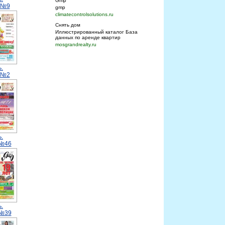
Gmp
.№9
gmp
climatecontrolsolutions.ru
Снять дом
Иллюстрированный каталог База
данных по аренде квартир
mosgrandrealty.ru
.
.№2
.
.№46
.
.№39