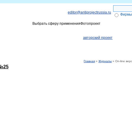
editor@antiprojectrussia.ru
Фирмы
Выбрать сферу применения
Фотопроект
ги
Объявления
Получение Эле
авторский проект
Главная
»
Журналы
» On-line вер
 №25