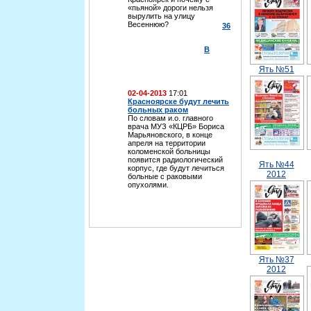
«пьяной» дороги нельзя
вырулить на улицу
Весеннюю?
36
В
Ять №51
02-04-2013
17:01
Красноярске будут лечить
больных раком
По словам и.о. главного
врача МУЗ «КЦРБ» Бориса
Марьяновского, в конце
апреля на территории
коломенской больницы
появится радиологический
Ять №44
корпус, где будут лечиться
2012
больные с раковыми
опухолями.
Ять №37
2012