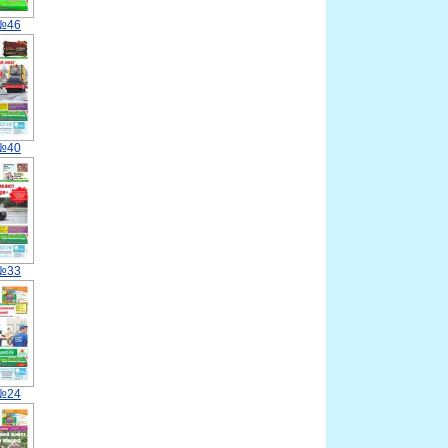
 №46
 №40
 №33
 №24