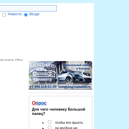
Новости
Везде
ктронной подписи
Форум
Красноярск-info
сия газеты «Ять»
Опрос
Для чего человеку Большой
палец?
чтобы его грызть
он вообще не