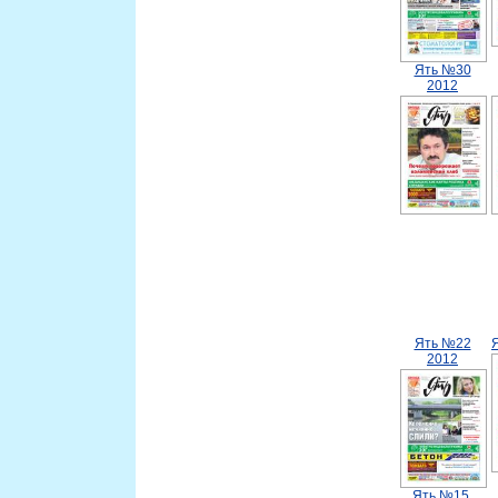
Ять №30
2012
Ять №22
2012
Ять №15.