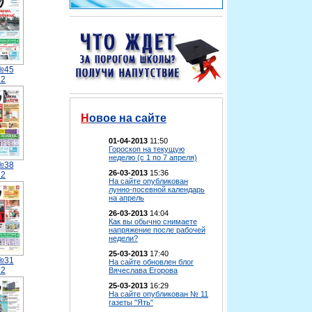
№45
12
Новое на сайте
01-04-2013
11:50
Гороскоп на текущую
неделю (с 1 по 7 апреля)
№38
26-03-2013
15:36
12
На сайте опубликован
лунно-посевной календарь
на апрель
26-03-2013
14:04
Как вы обычно снимаете
напряжение после рабочей
недели?
25-03-2013
17:40
№31
На сайте обновлен блог
12
Вячеслава Егорова
25-03-2013
16:29
На сайте опубликован № 11
газеты "Ять"