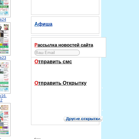
№24
Афиша
Рассылка новостей сайта
№23
Отправить смс
Отправить Открытку
№16.
12
.