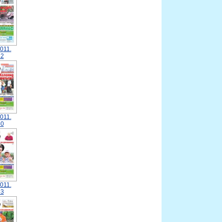
011.
2
011.
0
011.
3