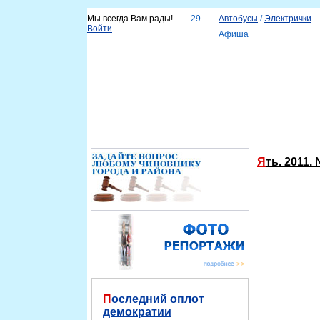
Мы всегда Вам рады!
29
Автобусы
/
Электрички
Войти
Афиша
Новости
Наш город
Каталог организаций
Услу
Справка
Ять. 2011.
Последний оплот
демократии