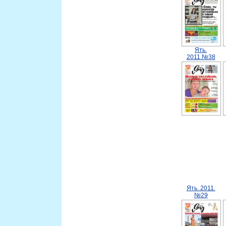
Ять.
2011.№38
Ять. 2011.
№29