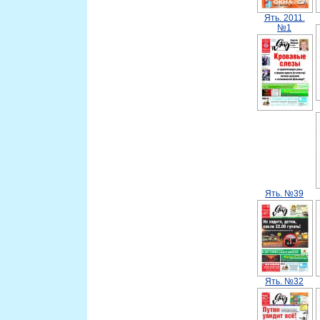
Ять. 2011.
№1
Ять. №39
Ять. №32