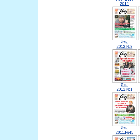
2012
Ять.
2012.№8
Ять.
2012.№1
Ять.
2011.№45