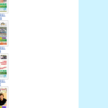
011.
6
011.
9
011.
2