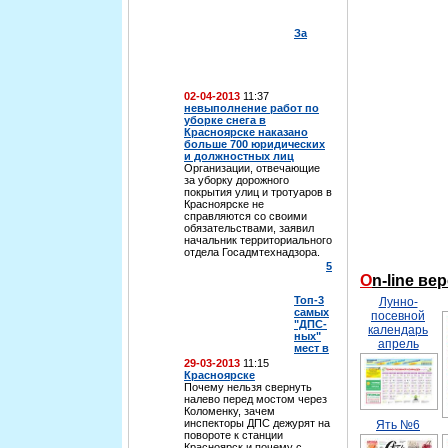
За
02-04-2013
11:37
невыполнение работ по
уборке снега в
Красноярске наказано
больше 700 юридических
и должностных лиц
Организации, отвечающие
за уборку дорожного
покрытия улиц и тротуаров в
Красноярске не
справляются со своими
обязательствами, заявил
начальник территориального
отдела Госадмтехнадзора.
5
On-line в
Топ-3
Лунно-
самых
посевной
"ДПС-
календарь
ных"
апрель
мест в
29-03-2013
11:15
Красноярске
Почему нельзя свернуть
налево перед мостом через
Коломенку, зачем
инспекторы ДПС дежурят на
Ять №6
повороте к станции
Красноярск и почему с