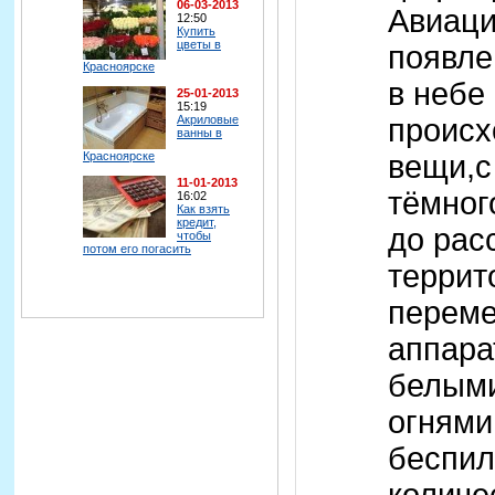
06-03-2013
Авиаци
12:50
Купить
цветы в
появле
Красноярске
в небе
25-01-2013
15:19
происх
Акриловые
ванны в
Красноярске
вещи,с
11-01-2013
тёмног
16:02
Как взять
кредит,
до рас
чтобы
потом его погасить
террит
переме
аппара
белыми
огнями
беспил