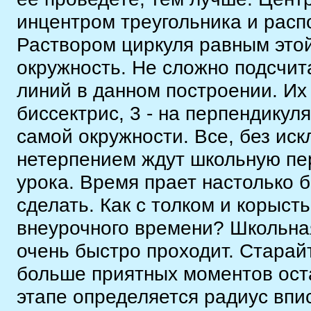
инцентром треугольника и расп
Раствором циркуля равным этой
окружность. Не сложно подсчит
линий в данном построении. Их 
биссектрис, 3 - на перпендикул
самой окружности. Все, без ис
нетерпением ждут школьную пер
урока. Время прает настолько б
сделать. Как с толком и корыст
внеурочного времени? Школьная
очень быстро проходит. Старай
больше приятных моментов ост
этапе определяется радиус впи