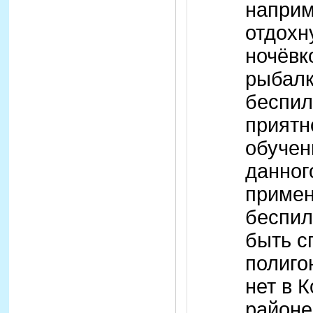
наприм
отдохн
ночёвк
рыбалк
беспил
прият
обучен
данног
приме
беспил
быть с
полиго
нет в 
районе