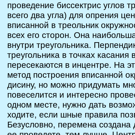
проведение биссектрис углов т
всего два угла) для опрения це
вписанной в треольник окружно
всех его сторон. Она наибольша
внутри треугольника. Перпенди
треугольника в точках касания 
пересекаются в инцентре. На э
метод построения вписанной ок
дисину, но можно придумать мн
повеселится и интересно прове
одном месте, нужно дать возм
ходите, если шные правила поз
Безусловно, перемена создана 
ее проведете, тем лучше. Цент