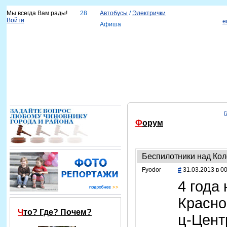
Мы всегда Вам рады!
28
Автобусы
/
Электрички
Войти
e
Афиша
Новости
Наш город
Каталог организаций
Услуги
Объявления
Красноярск-info
Справка
Г
Форум
Беспилотники над Ко
Fyodor
#
31.03.2013 в 00
4 года 
Красно
Что? Где? Почем?
ц-Цент