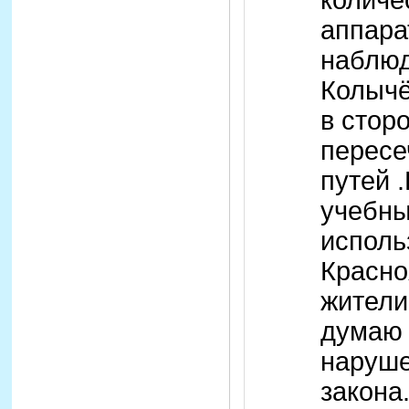
количе
аппара
наблюд
Колычё
в стор
пересе
путей 
учебн
исполь
Красно
жители
думаю 
наруш
закона