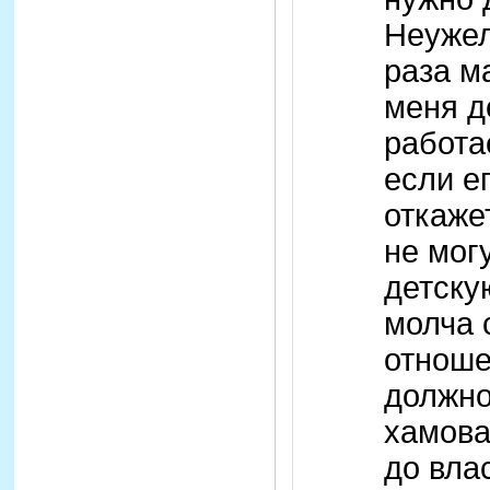
Неужел
раза м
меня д
работа
если е
откаже
не мог
детску
молча 
отноше
должно
хамова
до вла