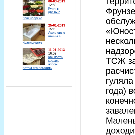
террит
06-03-2013
12:50
Фрунзе
Купить
цветы в
обслу
Красноярске
25-01-2013
«Юност
15:19
Акриловые
ванны в
нескол
Красноярске
надзор
11-01-2013
16:02
Как взять
ТСЖ з
кредит,
чтобы
потом его погасить
расчис
гуляла 
года) в
конечн
завале
Малень
доходи