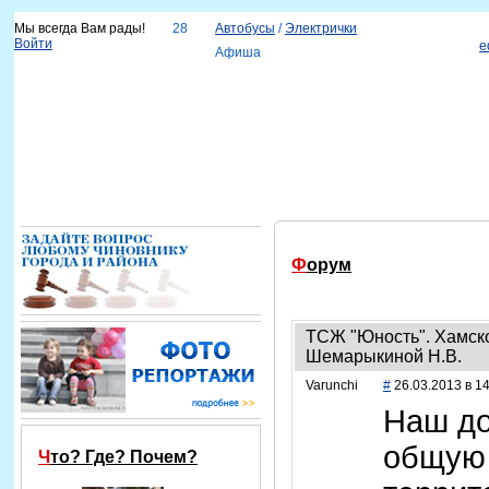
Мы всегда Вам рады!
28
Автобусы
/
Электрички
Войти
e
Афиша
Новости
Наш город
Каталог организаций
Услуги
Объявления
Красноярск-info
Справка
Форум
ТСЖ "Юность". Хамск
Шемарыкиной Н.В.
Varunchi
#
26.03.2013 в 14
Наш до
общую
Что? Где? Почем?