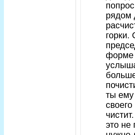
попрос
рядом 
расчис
горки.
предсе
форме 
услыш
больше
почист
ты ему
своего 
чистит.
это не
нужно 