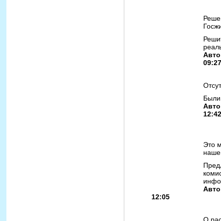
Реше
Госжи
Реши
реал
Авто
09:2
Отсут
Были
Авто
12:4
Это м
наше
Пред
коми
инфо
Авто
12:05
О ра