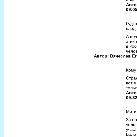
Авто
09:0
Гудко
следс
А поч
этих 
в Рос
челов
Автор: Вячеслав Его
Кому
Стран
вот в
тольк
Авто
09:3
Мити
За п
чело
участ
Боло