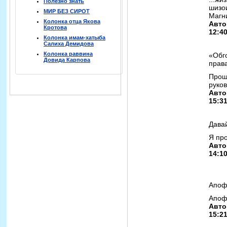
Полезно знать
шизо
МИР БЕЗ СИРОТ
Магн
Колонка отца Якова
Авто
Кротова
12:4
Колонка имам-хатыба
Салиха Демидова
Колонка раввина
«Обг
Довида Карпова
прав
Прош
руко
Авто
15:3
Дава
Я про
Авто
14:1
Апоф
Апоф
Авто
15:2