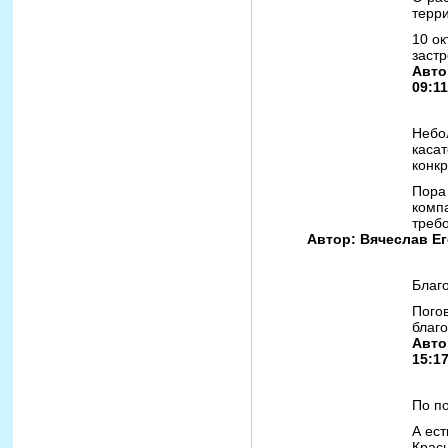
терр
10 о
застр
Авто
09:11
Небо
касат
конк
Пора
комп
требо
Автор: Вячеслав Его
Благо
Пого
благо
Авто
15:1
По п
А ест
Крас