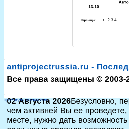
Авто
13:10
2 3 4
Страницы:
1
antiprojectrussia.ru - Посл
Все права защищены © 2003-
02 Августа 2026
Безусловно, п
Проститутки Красное село
чем активней Вы ее проведете,
месте, нужно дать возможност