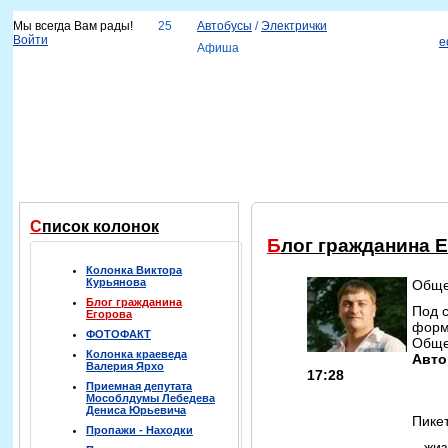
Мы всегда Вам рады!
25
Автобусы
/
Электрички
Войти
e
Афиша
Новости
Наш город
Каталог организаций
Услуги
Объявления
Красноярск-info
Справка
Список колонок
Блог гражданина 
Колонка Виктора
Курьянова
Обще
Блог гражданина
Под 
Егорова
форми
ФОТОФАКТ
Обще
Колонка краеведа
Авто
Валерия Ярхо
17:28
Приемная депутата
Мособлдумы Лебедева
Дениса Юрьевича
Пике
Пропажи - Находки
...жи